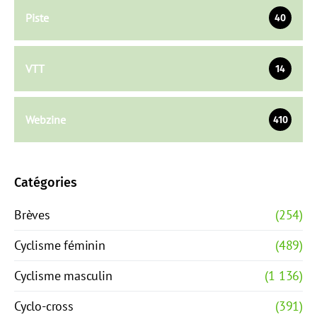
Piste
40
VTT
14
Webzine
410
Catégories
Brèves
(254)
Cyclisme féminin
(489)
Cyclisme masculin
(1 136)
Cyclo-cross
(391)