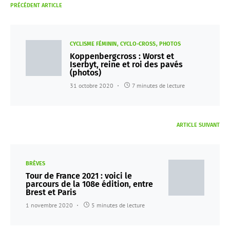
PRÉCÉDENT ARTICLE
CYCLISME FÉMININ
CYCLO-CROSS
PHOTOS
Koppenbergcross : Worst et
Iserbyt, reine et roi des pavés
(photos)
31 octobre 2020
7 minutes de lecture
ARTICLE SUIVANT
BRÈVES
Tour de France 2021 : voici le
parcours de la 108e édition, entre
Brest et Paris
1 novembre 2020
5 minutes de lecture