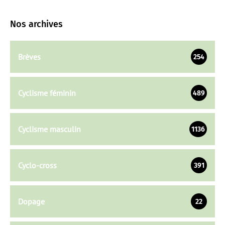
Nos archives
Brèves
254
Cyclisme féminin
489
Cyclisme masculin
1136
Cyclo-cross
391
Dopage
22