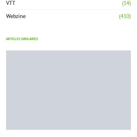
VTT
(14)
Webzine
(410)
ARTICLES SIMILAIRES