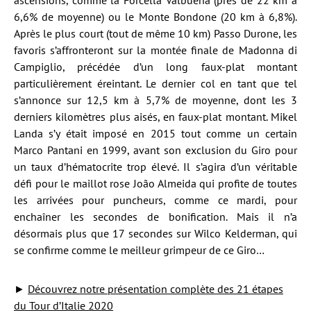
ascensions, comme la Forcella Valbuena (près de 22 km à
6,6% de moyenne) ou le Monte Bondone (20 km à 6,8%).
Après le plus court (tout de même 10 km) Passo Durone, les
favoris s’affronteront sur la montée finale de Madonna di
Campiglio, précédée d’un long faux-plat montant
particulièrement éreintant. Le dernier col en tant que tel
s’annonce sur 12,5 km à 5,7% de moyenne, dont les 3
derniers kilomètres plus aisés, en faux-plat montant. Mikel
Landa s’y était imposé en 2015 tout comme un certain
Marco Pantani en 1999, avant son exclusion du Giro pour
un taux d’hématocrite trop élevé. Il s’agira d’un véritable
défi pour le maillot rose João Almeida qui profite de toutes
les arrivées pour puncheurs, comme ce mardi, pour
enchaîner les secondes de bonification. Mais il n’a
désormais plus que 17 secondes sur Wilco Kelderman, qui
se confirme comme le meilleur grimpeur de ce Giro…
►
Découvrez notre présentation complète des 21 étapes
du Tour d’Italie 2020