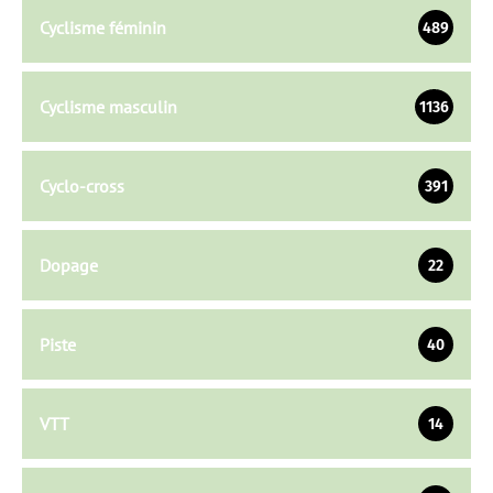
Cyclisme féminin
489
Cyclisme masculin
1136
Cyclo-cross
391
Dopage
22
Piste
40
VTT
14