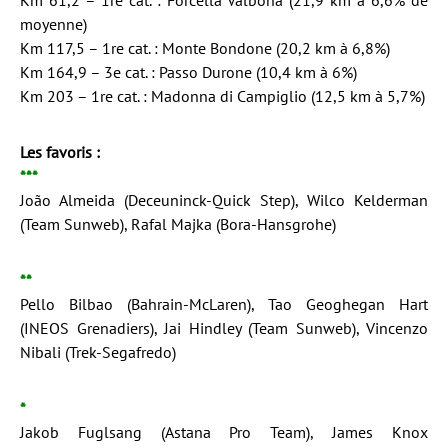
Km 61,2 – 1re cat. : Forcella Valbona (21,9 km à 6,6% de
moyenne)
Km 117,5 – 1re cat. : Monte Bondone (20,2 km à 6,8%)
Km 164,9 – 3e cat. : Passo Durone (10,4 km à 6%)
Km 203 – 1re cat. : Madonna di Campiglio (12,5 km à 5,7%)
Les favoris :
***
João Almeida (Deceuninck-Quick Step), Wilco Kelderman
(Team Sunweb), Rafal Majka (Bora-Hansgrohe)
**
Pello Bilbao (Bahrain-McLaren), Tao Geoghegan Hart
(INEOS Grenadiers), Jai Hindley (Team Sunweb), Vincenzo
Nibali (Trek-Segafredo)
*
Jakob Fuglsang (Astana Pro Team), James Knox