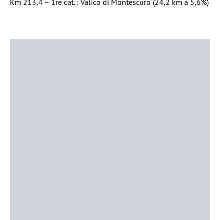
Km 213,4 – 1re cat. : Valico di Montescuro (24,2 km à 5,6%)