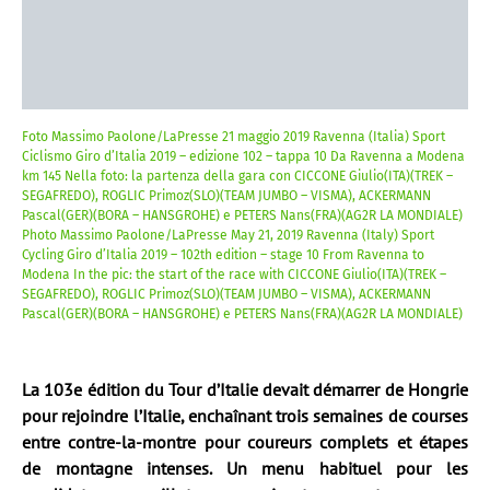
Foto Massimo Paolone/LaPresse 21 maggio 2019 Ravenna (Italia) Sport
Ciclismo Giro d’Italia 2019 – edizione 102 – tappa 10 Da Ravenna a Modena
km 145 Nella foto: la partenza della gara con CICCONE Giulio(ITA)(TREK –
SEGAFREDO), ROGLIC Primoz(SLO)(TEAM JUMBO – VISMA), ACKERMANN
Pascal(GER)(BORA – HANSGROHE) e PETERS Nans(FRA)(AG2R LA MONDIALE)
Photo Massimo Paolone/LaPresse May 21, 2019 Ravenna (Italy) Sport
Cycling Giro d’Italia 2019 – 102th edition – stage 10 From Ravenna to
Modena In the pic: the start of the race with CICCONE Giulio(ITA)(TREK –
SEGAFREDO), ROGLIC Primoz(SLO)(TEAM JUMBO – VISMA), ACKERMANN
Pascal(GER)(BORA – HANSGROHE) e PETERS Nans(FRA)(AG2R LA MONDIALE)
La 103e édition du Tour d’Italie devait démarrer de Hongrie
pour rejoindre l’Italie, enchaînant trois semaines de courses
entre contre-la-montre pour coureurs complets et étapes
de montagne intenses. Un menu habituel pour les