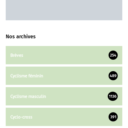
Nos archives
Brèves
254
Cyclisme féminin
489
Cyclisme masculin
1136
Cyclo-cross
391