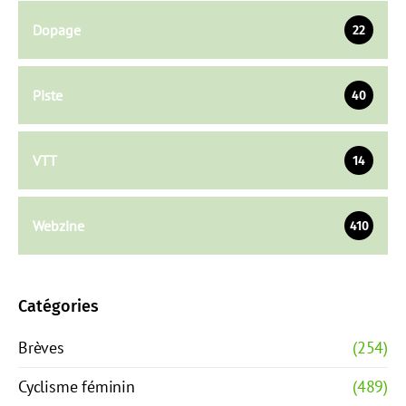
Dopage
22
Piste
40
VTT
14
Webzine
410
Catégories
Brèves
(254)
Cyclisme féminin
(489)