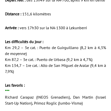
Départ réel :
dès 13h49 sur la NA-700, après 9 km en défilé
Distance :
151,6 kilomètres
Arrivée :
vers 17h30 sur la NA-1300 à Lekunberri
Les difficultés du jour :
Km 29,2 – 3e cat. : Puerto de Guirguillano (8,2 km à 4,3%
de moyenne)
Km 87,2 – 3e cat. : Puerto de Urbasa (9,2 km à 4,7%)
Km 134,7 – 1re cat. : Alto de San Miguel de Aralar (9,4 km à
7,9%)
Les favoris :
***
Richard Carapaz (INEOS Grenadiers), Dan Martin (Israel
Start-Up Nation), Primoz Roglic (Jumbo-Visma)