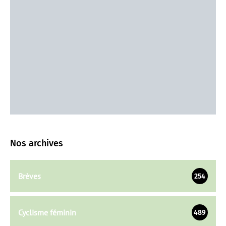
Nos archives
Brèves
254
Cyclisme féminin
489