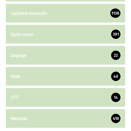
Cyclisme masculin
1136
Cyclo-cross
391
Dopage
22
Piste
40
VTT
14
Webzine
410