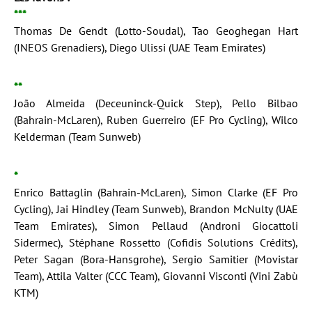
***
Thomas De Gendt (Lotto-Soudal), Tao Geoghegan Hart
(INEOS Grenadiers), Diego Ulissi (UAE Team Emirates)
**
João Almeida (Deceuninck-Quick Step), Pello Bilbao
(Bahrain-McLaren), Ruben Guerreiro (EF Pro Cycling), Wilco
Kelderman (Team Sunweb)
*
Enrico Battaglin (Bahrain-McLaren), Simon Clarke (EF Pro
Cycling), Jai Hindley (Team Sunweb), Brandon McNulty (UAE
Team Emirates), Simon Pellaud (Androni Giocattoli
Sidermec), Stéphane Rossetto (Cofidis Solutions Crédits),
Peter Sagan (Bora-Hansgrohe), Sergio Samitier (Movistar
Team), Attila Valter (CCC Team), Giovanni Visconti (Vini Zabù
KTM)