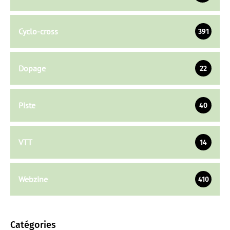
Cyclo-cross
391
Dopage
22
Piste
40
VTT
14
Webzine
410
Catégories