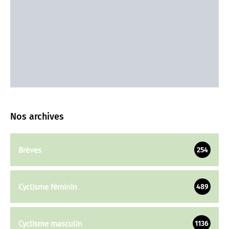
Nos archives
Brèves
254
Cyclisme féminin
489
Cyclisme masculin
1136