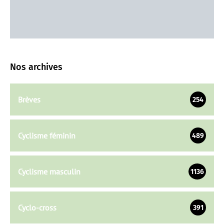
Nos archives
Brèves
254
Cyclisme féminin
489
Cyclisme masculin
1136
Cyclo-cross
391