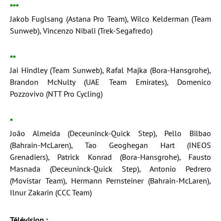
***
Jakob Fuglsang (Astana Pro Team), Wilco Kelderman (Team
Sunweb), Vincenzo Nibali (Trek-Segafredo)
**
Jai Hindley (Team Sunweb), Rafal Majka (Bora-Hansgrohe),
Brandon McNulty (UAE Team Emirates), Domenico
Pozzovivo (NTT Pro Cycling)
*
João Almeida (Deceuninck-Quick Step), Pello Bilbao
(Bahrain-McLaren), Tao Geoghegan Hart (INEOS
Grenadiers), Patrick Konrad (Bora-Hansgrohe), Fausto
Masnada (Deceuninck-Quick Step), Antonio Pedrero
(Movistar Team), Hermann Pernsteiner (Bahrain-McLaren),
Ilnur Zakarin (CCC Team)
Télévision :