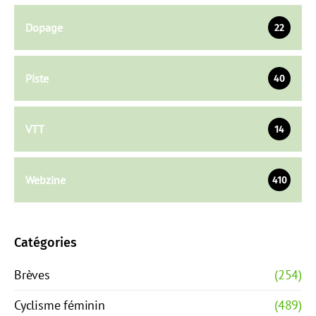
Dopage
22
Piste
40
VTT
14
Webzine
410
Catégories
Brèves
(254)
Cyclisme féminin
(489)