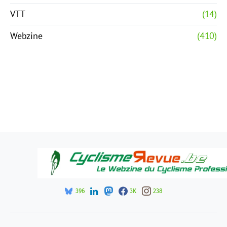
VTT
(14)
Webzine
(410)
396
3K
238