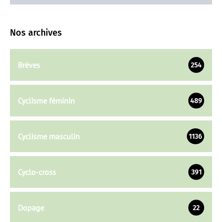
Nos archives
Brèves
254
Cyclisme féminin
489
Cyclisme masculin
1136
Cyclo-cross
391
Dopage
22