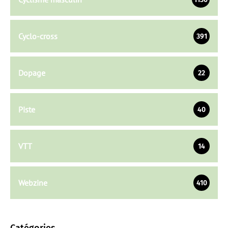
Cyclo-cross
391
Dopage
22
Piste
40
VTT
14
Webzine
410