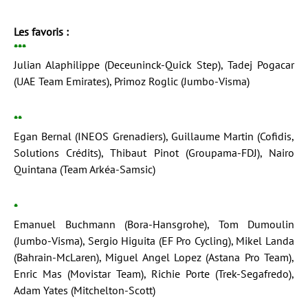
Les favoris :
***
Julian Alaphilippe (Deceuninck-Quick Step), Tadej Pogacar
(UAE Team Emirates), Primoz Roglic (Jumbo-Visma)
**
Egan Bernal (INEOS Grenadiers), Guillaume Martin (Cofidis,
Solutions Crédits), Thibaut Pinot (Groupama-FDJ), Nairo
Quintana (Team Arkéa-Samsic)
*
Emanuel Buchmann (Bora-Hansgrohe), Tom Dumoulin
(Jumbo-Visma), Sergio Higuita (EF Pro Cycling), Mikel Landa
(Bahrain-McLaren), Miguel Angel Lopez (Astana Pro Team),
Enric Mas (Movistar Team), Richie Porte (Trek-Segafredo),
Adam Yates (Mitchelton-Scott)