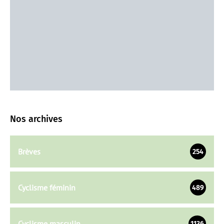
Nos archives
Brèves
254
Cyclisme féminin
489
Cyclisme masculin
1136