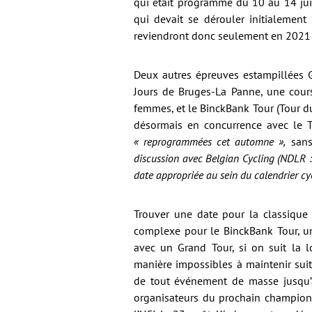
qui était programmé du 10 au 14 juin
qui devait se dérouler initialement
reviendront donc seulement en 2021 d
Deux autres épreuves estampillées Go
Jours de Bruges-La Panne, une cour
femmes, et le BinckBank Tour (Tour d
désormais en concurrence avec le 
« reprogrammées cet automne »,
sans
discussion avec Belgian Cycling (NDLR : 
date appropriée au sein du calendrier cy
Trouver une date pour la classique
complexe pour le BinckBank Tour, un
avec un Grand Tour, si on suit la l
manière impossibles à maintenir sui
de tout événement de masse jusqu’a
organisateurs du prochain champion