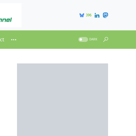
396
ct
DARK