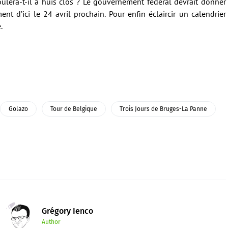
oulera-t-il à huis clos ? Le gouvernement fédéral devrait donner
nt d’ici le 24 avril prochain. Pour enfin éclaircir un calendrier
.
Golazo
Tour de Belgique
Trois Jours de Bruges-La Panne
Grégory Ienco
Author