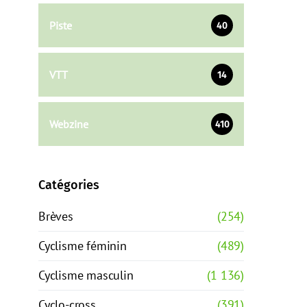
Piste
40
VTT
14
Webzine
410
Catégories
Brèves
(254)
Cyclisme féminin
(489)
Cyclisme masculin
(1 136)
Cyclo-cross
(391)