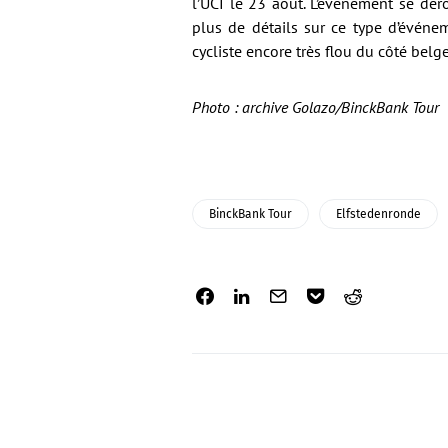
l’UCI le 23 août. L’événement se dér
plus de détails sur ce type d’événeme
cycliste encore très flou du côté belge
Photo : archive Golazo/BinckBank Tour
BinckBank Tour
Elfstedenronde