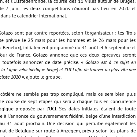
, et l’Elfstedenronde, la course des 11 villes autour de Bruges,
 le 7 juin. Les deux compétitions n’auront pas lieu en 2020 et
ans le calendrier international.
lazo sont par contre reportées, selon l’organisateur : les Trois
se prévue le 25 mars pour les hommes et le 26 mars pour les
u Benelux), initialement programmé du 31 août et 6 septembre et
Tour de France. Golazo annonce que ces deux épreuves seront
 toutefois annoncer de date précise.
« Golazo est à ce sujet en
la Ligue vélocipédique belge) et l’UCI afin de trouver au plus vite une
cliste 2020 »
, ajoute le groupe.
 côtière ne semble pas trop compliqué, mais ce sera bien plus
e course de sept étapes qui sera à chaque fois en concurrence
ogique proposée par l’UCI. Ses dates initiales étaient de toute
te à l’annonce du gouvernement fédéral belge d’une interdiction
u 31 août prochain. Une décision qui perturbe également les
nat de Belgique sur route à Anzegem, prévu selon les plans de