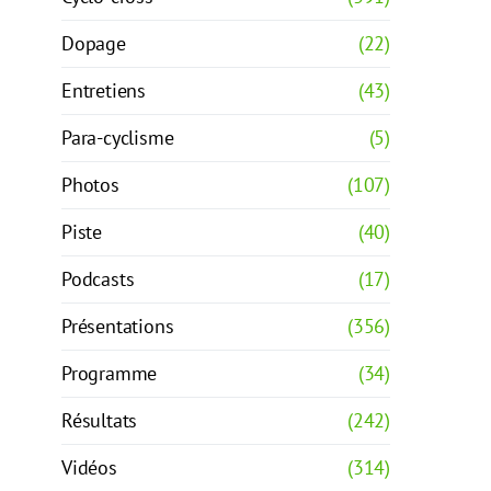
Dopage
(22)
Entretiens
(43)
Para-cyclisme
(5)
Photos
(107)
Piste
(40)
Podcasts
(17)
Présentations
(356)
Programme
(34)
Résultats
(242)
Vidéos
(314)