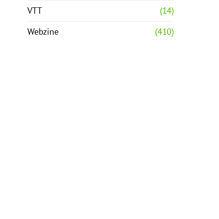
VTT
(14)
Webzine
(410)