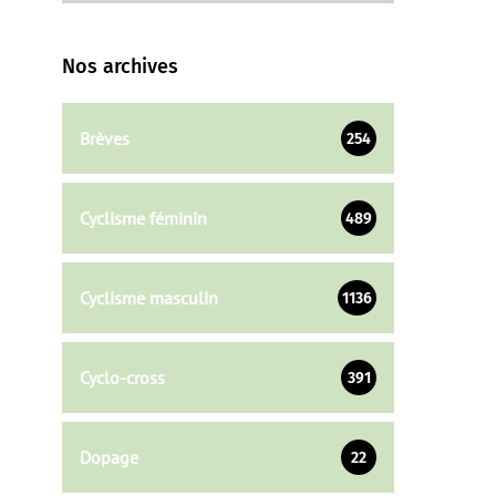
Nos archives
Brèves
254
Cyclisme féminin
489
Cyclisme masculin
1136
Cyclo-cross
391
Dopage
22