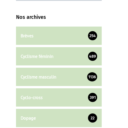
Nos archives
Brèves
254
Cyclisme féminin
489
Cyclisme masculin
1136
Cyclo-cross
391
Dopage
22