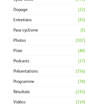
Dopage
(22)
Entretiens
(43)
Para-cyclisme
(5)
Photos
(107)
Piste
(40)
Podcasts
(17)
Présentations
(356)
Programme
(34)
Résultats
(242)
Vidéos
(314)