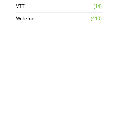
VTT
(14)
Webzine
(410)