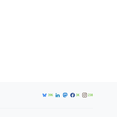
396
3K
238