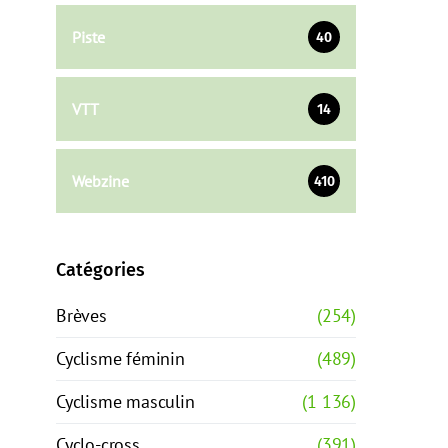
Piste
40
VTT
14
Webzine
410
Catégories
Brèves
(254)
Cyclisme féminin
(489)
Cyclisme masculin
(1 136)
Cyclo-cross
(391)