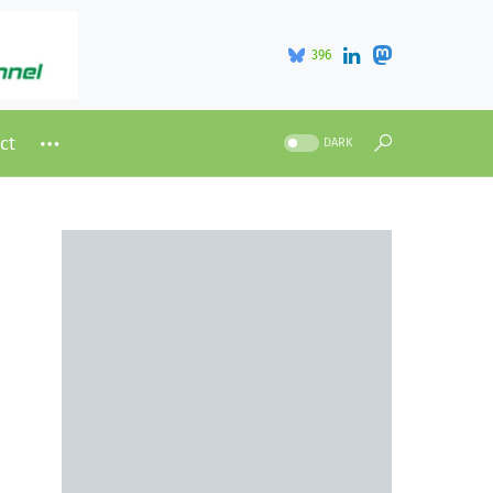
396
ct
DARK