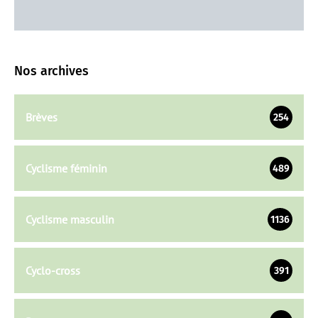
Nos archives
Brèves
254
Cyclisme féminin
489
Cyclisme masculin
1136
Cyclo-cross
391