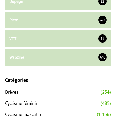
Dopage
22
Piste
40
VTT
14
Webzine
410
Catégories
Brèves
(254)
Cyclisme féminin
(489)
Cyclisme masculin
(1 136)