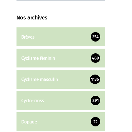
Nos archives
Brèves
254
Cyclisme féminin
489
Cyclisme masculin
1136
Cyclo-cross
391
Dopage
22