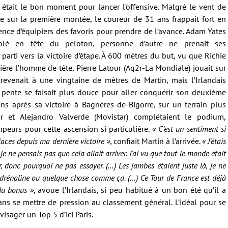
en était le bon moment pour lancer l’offensive. Malgré le vent de
ive sur la première montée, le coureur de 31 ans frappait fort en
sence d’équipiers des favoris pour prendre de l’avance. Adam Yates
 isolé en tête du peloton, personne d’autre ne prenait ses
parti vers la victoire d’étape. À 600 mètres du but, vu que Richie
rière l’homme de tête, Pierre Latour (Ag2r-La Mondiale) jouait sur
 revenait à une vingtaine de mètres de Martin, mais l’Irlandais
a pente se faisait plus douce pour aller conquérir son deuxième
ns après sa victoire à Bagnères-de-Bigorre, sur un terrain plus
r et Alejandro Valverde (Movistar) complétaient le podium,
mpeurs pour cette ascension si particulière.
« C’est un sentiment si
laces depuis ma dernière victoire »
, confiait Martin à l’arrivée.
« J’étais
e ne pensais pas que cela allait arriver. J’ai vu que tout le monde était
ier, donc pourquoi ne pas essayer. (…) Les jambes étaient juste là, je ne
 l’adrénaline ou quelque chose comme ça. (…) Ce Tour de France est déjà
 du bonus »
, avoue l’Irlandais, si peu habitué à un bon été qu’il a
sans se mettre de pression au classement général. L’idéal pour se
visager un Top 5 d’ici Paris.