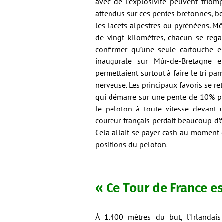
avec de l’explosivité peuvent triom
attendus sur ces pentes bretonnes, b
les lacets alpestres ou pyrénéens. Mê
de vingt kilomètres, chacun se rega
confirmer qu’une seule cartouche es
inaugurale sur Mûr-de-Bretagne e
permettaient surtout à faire le tri pa
nerveuse. Les principaux favoris se re
qui démarre sur une pente de 10% pe
le peloton à toute vitesse devant u
coureur français perdait beaucoup d’é
Cela allait se payer cash au moment 
positions du peloton.
« Ce Tour de France es
À 1.400 mètres du but, l’Irlandai