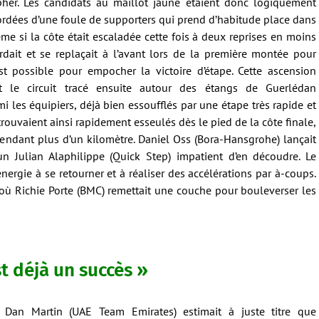
pher. Les candidats au maillot jaune étaient donc logiquement
ordées d’une foule de supporters qui prend d’habitude place dans
me si la côte était escaladée cette fois à deux reprises en moins
rdait et se replaçait à l’avant lors de la première montée pour
t possible pour empocher la victoire d’étape. Cette ascension
t le circuit tracé ensuite autour des étangs de Guerlédan
rmi les équipiers, déjà bien essoufflés par une étape très rapide et
trouvaient ainsi rapidement esseulés dès le pied de la côte finale,
ndant plus d’un kilomètre. Daniel Oss (Bora-Hansgrohe) lançait
n Julian Alaphilippe (Quick Step) impatient d’en découdre. Le
nergie à se retourner et à réaliser des accélérations par à-coups.
où Richie Porte (BMC) remettait une couche pour bouleverser les
t déjà un succès »
s Dan Martin (UAE Team Emirates) estimait à juste titre que