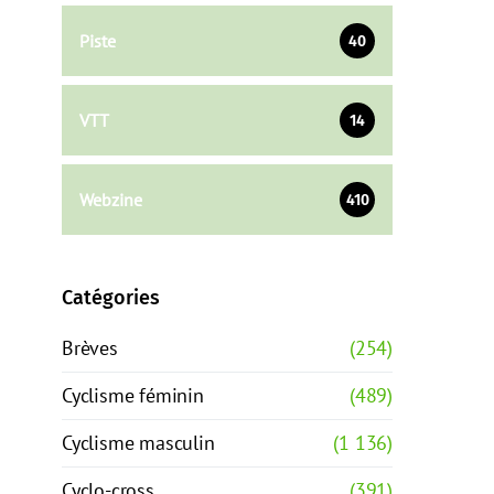
Piste
40
VTT
14
Webzine
410
Catégories
Brèves
(254)
Cyclisme féminin
(489)
Cyclisme masculin
(1 136)
Cyclo-cross
(391)