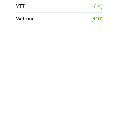
VTT
(14)
Webzine
(410)