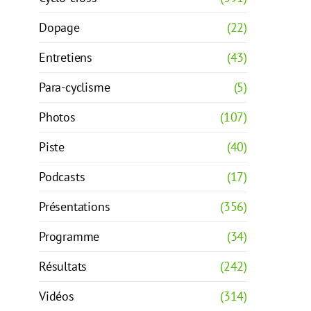
Dopage
(22)
Entretiens
(43)
Para-cyclisme
(5)
Photos
(107)
Piste
(40)
Podcasts
(17)
Présentations
(356)
Programme
(34)
Résultats
(242)
Vidéos
(314)