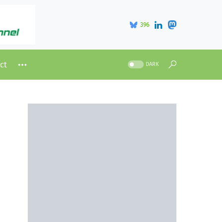
396
ct
DARK