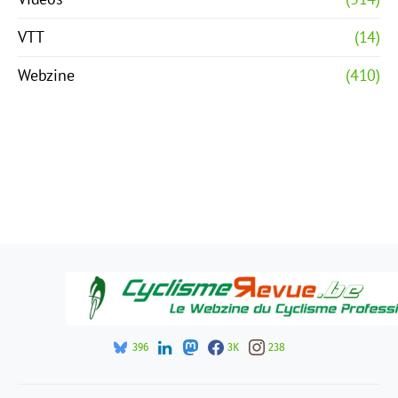
VTT
(14)
Webzine
(410)
396
3K
238