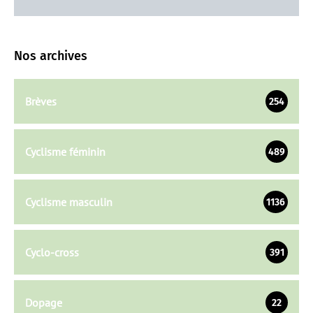
Nos archives
Brèves
254
Cyclisme féminin
489
Cyclisme masculin
1136
Cyclo-cross
391
Dopage
22