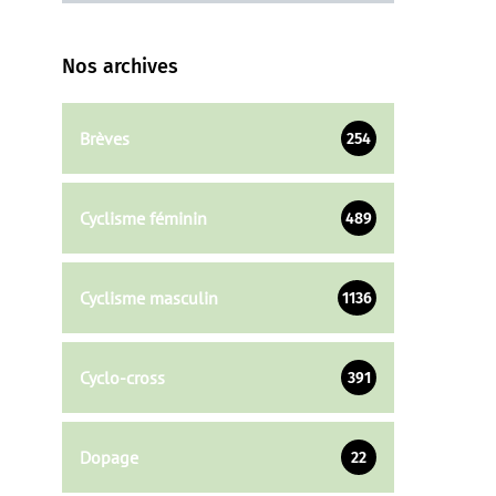
Nos archives
Brèves
254
Cyclisme féminin
489
Cyclisme masculin
1136
Cyclo-cross
391
Dopage
22