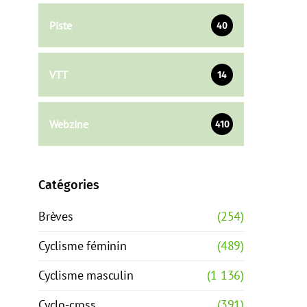
Piste
40
VTT
14
Webzine
410
Catégories
Brèves
(254)
Cyclisme féminin
(489)
Cyclisme masculin
(1 136)
Cyclo-cross
(391)