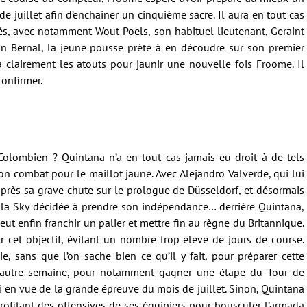
 juillet afin d’enchaîner un cinquième sacre. Il aura en tout cas
és, avec notamment Wout Poels, son habituel lieutenant, Geraint
n Bernal, la jeune pousse prête à en découdre sur son premier
 a clairement les atouts pour jaunir une nouvelle fois Froome. Il
confirmer.
 Colombien ? Quintana n’a en tout cas jamais eu droit à de tels
n combat pour le maillot jaune. Avec Alejandro Valverde, qui lui
près sa grave chute sur le prologue de Düsseldorf, et désormais
 la Sky décidée à prendre son indépendance… derrière Quintana,
ut enfin franchir un palier et mettre fin au règne du Britannique.
ur cet objectif, évitant un nombre trop élevé de jours de course.
e, sans que l’on sache bien ce qu’il y fait, pour préparer cette
 l’autre semaine, pour notamment gagner une étape du Tour de
ri en vue de la grande épreuve du mois de juillet. Sinon, Quintana
 profitant des offensives de ses équipiers pour bousculer l’armada