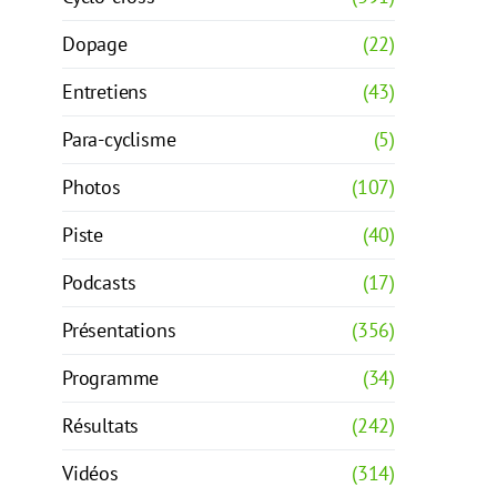
Dopage
(22)
Entretiens
(43)
Para-cyclisme
(5)
Photos
(107)
Piste
(40)
Podcasts
(17)
Présentations
(356)
Programme
(34)
Résultats
(242)
Vidéos
(314)