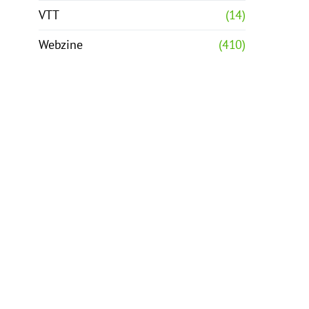
VTT
(14)
Webzine
(410)