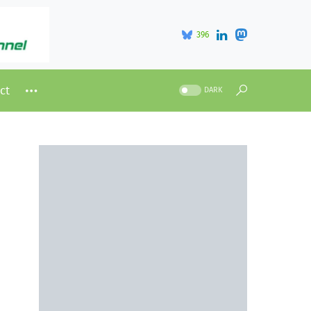
396
ct
DARK