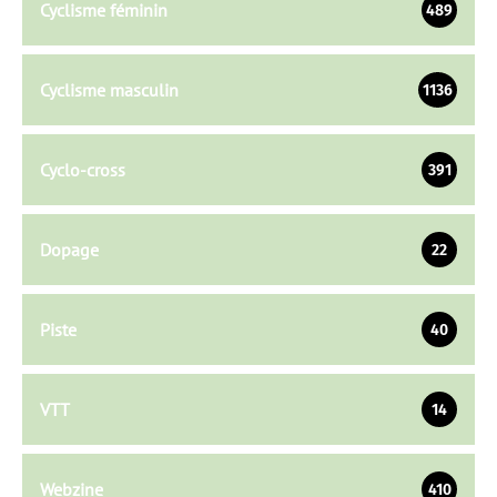
Cyclisme féminin
489
Cyclisme masculin
1136
Cyclo-cross
391
Dopage
22
Piste
40
VTT
14
Webzine
410