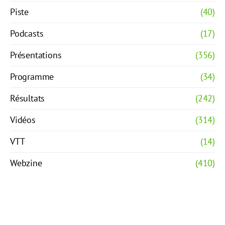
Piste
(40)
Podcasts
(17)
Présentations
(356)
Programme
(34)
Résultats
(242)
Vidéos
(314)
VTT
(14)
Webzine
(410)