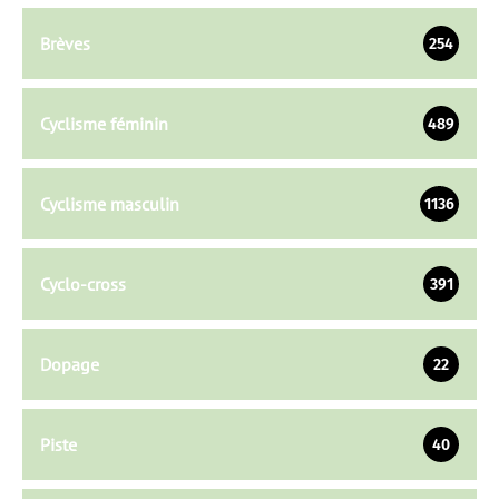
Brèves
254
Cyclisme féminin
489
Cyclisme masculin
1136
Cyclo-cross
391
Dopage
22
Piste
40