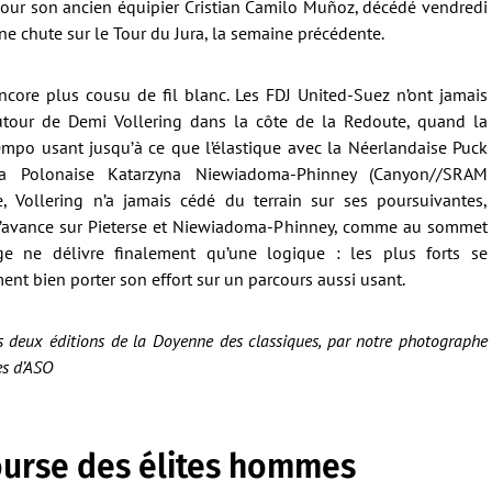
l pour son ancien équipier Cristian Camilo Muñoz, décédé vendredi
e chute sur le Tour du Jura, la semaine précédente.
ncore plus cousu de fil blanc. Les FDJ United-Suez n’ont jamais
autour de Demi Vollering dans la côte de la Redoute, quand la
po usant jusqu’à ce que l’élastique avec la Néerlandaise Puck
 la Polonaise Katarzyna Niewiadoma-Phinney (Canyon//SRAM
, Vollering n’a jamais cédé du terrain sur ses poursuivantes,
d’avance sur Pieterse et Niewiadoma-Phinney, comme au sommet
ge ne délivre finalement qu’une logique : les plus forts se
nt bien porter son effort sur un parcours aussi usant.
s deux éditions de la Doyenne des classiques, par notre photographe
es d’ASO
ourse des élites hommes