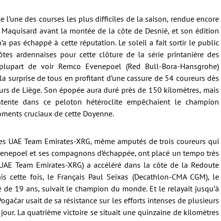
l’une des courses les plus difficiles de la saison, rendue encore
 Maquisard avant la montée de la côte de Desnié, et son édition
 pas échappé à cette réputation. Le soleil a fait sortir le public
ôtes ardennaises pour cette clôture de la série printanière des
 plupart de voir Remco Evenepoel (Red Bull-Bora-Hansgrohe)
à la surprise de tous en profitant d’une cassure de 54 coureurs dès
eurs de Liège. Son épopée aura duré près de 150 kilomètres, mais
ntente dans ce peloton hétéroclite empêchaient le champion
ments cruciaux de cette Doyenne.
. Les UAE Team Emirates-XRG, même amputés de trois coureurs qui
Evenepoel et ses compagnons d’échappée, ont placé un tempo très
(UAE Team Emirates-XRG) a accéléré dans la côte de la Redoute
is cette fois, le Français Paul Seixas (Decathlon-CMA CGM), le
 19 ans, suivait le champion du monde. Et le relayait jusqu’à
gačar usait de sa résistance sur les efforts intenses de plusieurs
jour. La quatrième victoire se situait une quinzaine de kilomètres