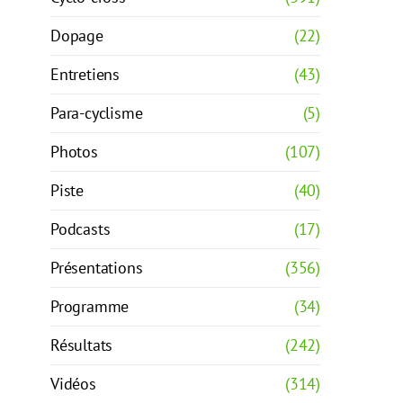
Dopage
(22)
Entretiens
(43)
Para-cyclisme
(5)
Photos
(107)
Piste
(40)
Podcasts
(17)
Présentations
(356)
Programme
(34)
Résultats
(242)
Vidéos
(314)