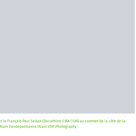
 le Français Paul Seixas (Decathlon-CMA CGM) au sommet de la côte de la
 : Alain Vandepontseele/Alain VDP Photography