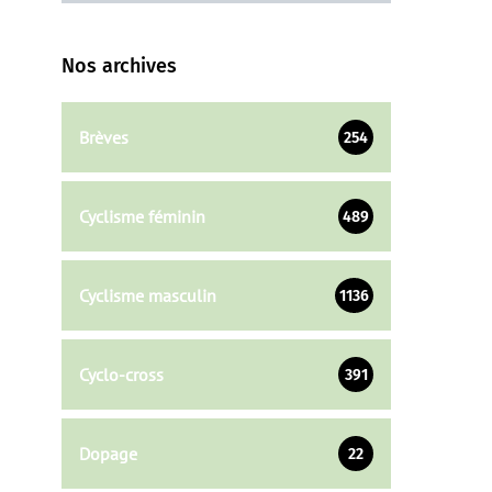
Nos archives
Brèves
254
Cyclisme féminin
489
Cyclisme masculin
1136
Cyclo-cross
391
Dopage
22