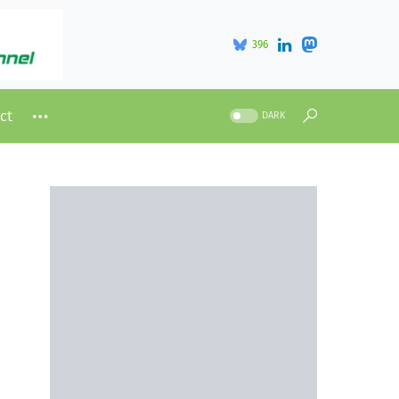
396
ct
DARK