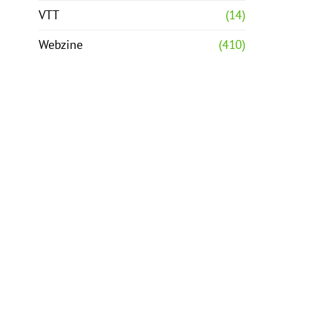
VTT
(14)
Webzine
(410)