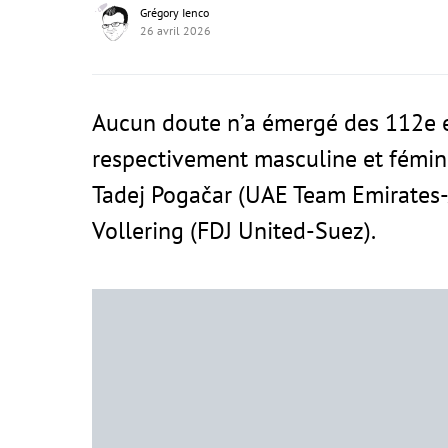
Grégory Ienco
26 avril 2026
Aucun doute n’a émergé des 112e e
respectivement masculine et fémi
Tadej Pogačar (UAE Team Emirates
Vollering (FDJ United-Suez).