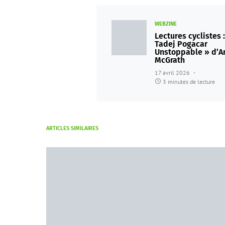
WEBZINE
Lectures cyclistes :
Tadej Pogacar
Unstoppable » d’A
McGrath
17 avril 2026
3 minutes de lecture
ARTICLES SIMILAIRES