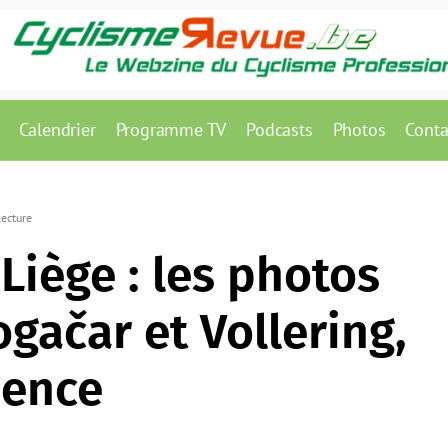
Calendrier
Programme TV
Podcasts
Photos
Conta
lecture
Liège : les photos
gačar et Vollering,
dence