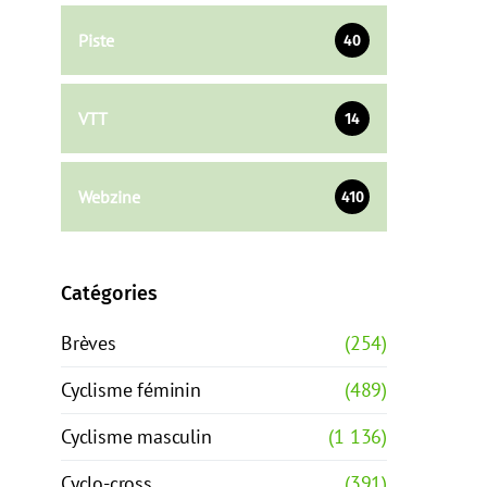
Piste
40
VTT
14
Webzine
410
Catégories
Brèves
(254)
Cyclisme féminin
(489)
Cyclisme masculin
(1 136)
Cyclo-cross
(391)