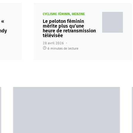
CYCLISME FÉMININ
WEBZINE
 «
Le peloton féminin
mérite plus qu’une
ndy
heure de retransmission
télévisée
28 avril 2026
6 minutes de lecture