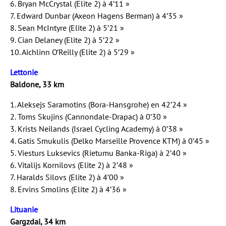
6. Bryan McCrystal (Elite 2) à 4’11 »
7. Edward Dunbar (Axeon Hagens Berman) à 4’35 »
8. Sean McIntyre (Elite 2) à 5’21 »
9. Cian Delaney (Elite 2) à 5’22 »
10. Aichlinn O’Reilly (Elite 2) à 5’29 »
Lettonie
Baldone, 33 km
1. Aleksejs Saramotins (Bora-Hansgrohe) en 42’24 »
2. Toms Skujins (Cannondale-Drapac) à 0’30 »
3. Krists Neilands (Israel Cycling Academy) à 0’38 »
4. Gatis Smukulis (Delko Marseille Provence KTM) à 0’45 »
5. Viesturs Luksevics (Rietumu Banka-Riga) à 2’40 »
6. Vitalijs Kornilovs (Elite 2) à 2’48 »
7. Haralds Silovs (Elite 2) à 4’00 »
8. Ervins Smolins (Elite 2) à 4’36 »
Lituanie
Gargzdai, 34 km