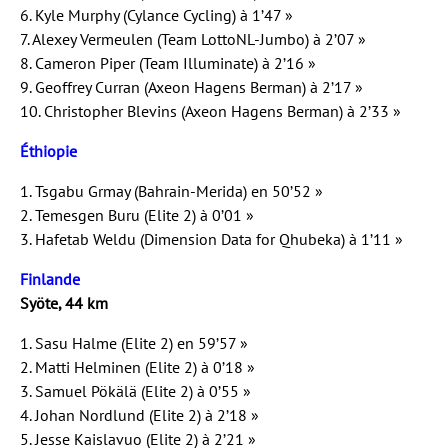
6. Kyle Murphy (Cylance Cycling) à 1’47 »
7. Alexey Vermeulen (Team LottoNL-Jumbo) à 2’07 »
8. Cameron Piper (Team Illuminate) à 2’16 »
9. Geoffrey Curran (Axeon Hagens Berman) à 2’17 »
10. Christopher Blevins (Axeon Hagens Berman) à 2’33 »
Éthiopie
1. Tsgabu Grmay (Bahrain-Merida) en 50’52 »
2. Temesgen Buru (Elite 2) à 0’01 »
3. Hafetab Weldu (Dimension Data for Qhubeka) à 1’11 »
Finlande
Syöte, 44 km
1. Sasu Halme (Elite 2) en 59’57 »
2. Matti Helminen (Elite 2) à 0’18 »
3. Samuel Pökälä (Elite 2) à 0’55 »
4. Johan Nordlund (Elite 2) à 2’18 »
5. Jesse Kaislavuo (Elite 2) à 2’21 »