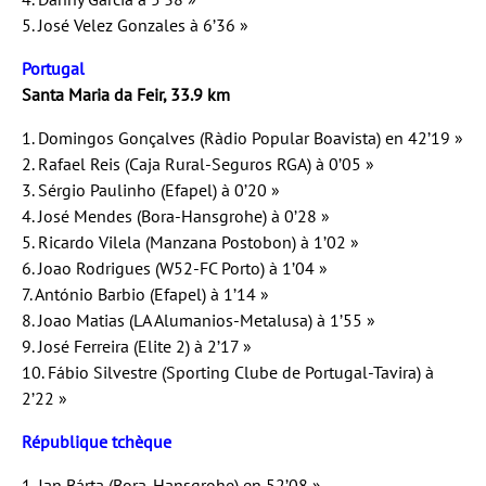
5. José Velez Gonzales à 6’36 »
Portugal
Santa Maria da Feir, 33.9 km
1. Domingos Gonçalves (Ràdio Popular Boavista) en 42’19 »
2. Rafael Reis (Caja Rural-Seguros RGA) à 0’05 »
3. Sérgio Paulinho (Efapel) à 0’20 »
4. José Mendes (Bora-Hansgrohe) à 0’28 »
5. Ricardo Vilela (Manzana Postobon) à 1’02 »
6. Joao Rodrigues (W52-FC Porto) à 1’04 »
7. António Barbio (Efapel) à 1’14 »
8. Joao Matias (LA Alumanios-Metalusa) à 1’55 »
9. José Ferreira (Elite 2) à 2’17 »
10. Fábio Silvestre (Sporting Clube de Portugal-Tavira) à
2’22 »
République tchèque
1. Jan Bárta (Bora-Hansgrohe) en 52’08 »