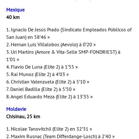
Mexique
40 km
1. Ignacio De Jesús Prado (Sindicato Empleados Públicos of
San Juan) en 58’46 »
2. Hernan Luis Villalobos (Aevolo) à 0’20 »
3. Uri Martins (Amore & Vita-Selle SMP-FONDRIEST) à
1’01 »
4. Flavio De Luna (Elite 2) à 1’55 »
5. Rai Munoz (Elite 2) à 4’03 »
6. Christian Valenzuela (Elite 2) à 5’10 »
7. Daniel Badilla (Elite 2) à 5’50 »
8. Angel Eduardo Meza (Elite 2) à 13’35 »
Moldavie
Chisinau, 25 km
1. Nicolae Tanovitchii (Elite 2) en 32’31 »
2. Maxim Rusnac (Team Differdange-Losch) à 2’40 »