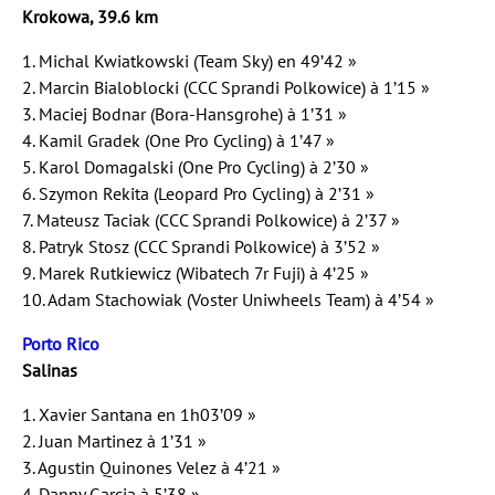
Krokowa, 39.6 km
1. Michal Kwiatkowski (Team Sky) en 49’42 »
2. Marcin Bialoblocki (CCC Sprandi Polkowice) à 1’15 »
3. Maciej Bodnar (Bora-Hansgrohe) à 1’31 »
4. Kamil Gradek (One Pro Cycling) à 1’47 »
5. Karol Domagalski (One Pro Cycling) à 2’30 »
6. Szymon Rekita (Leopard Pro Cycling) à 2’31 »
7. Mateusz Taciak (CCC Sprandi Polkowice) à 2’37 »
8. Patryk Stosz (CCC Sprandi Polkowice) à 3’52 »
9. Marek Rutkiewicz (Wibatech 7r Fuji) à 4’25 »
10. Adam Stachowiak (Voster Uniwheels Team) à 4’54 »
Porto Rico
Salinas
1. Xavier Santana en 1h03’09 »
2. Juan Martinez à 1’31 »
3. Agustin Quinones Velez à 4’21 »
4. Danny Garcia à 5’38 »