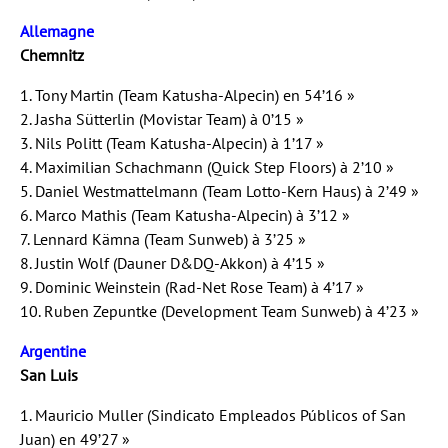
Allemagne
Chemnitz
1. Tony Martin (Team Katusha-Alpecin) en 54’16 »
2. Jasha Sütterlin (Movistar Team) à 0’15 »
3. Nils Politt (Team Katusha-Alpecin) à 1’17 »
4. Maximilian Schachmann (Quick Step Floors) à 2’10 »
5. Daniel Westmattelmann (Team Lotto-Kern Haus) à 2’49 »
6. Marco Mathis (Team Katusha-Alpecin) à 3’12 »
7. Lennard Kämna (Team Sunweb) à 3’25 »
8. Justin Wolf (Dauner D&DQ-Akkon) à 4’15 »
9. Dominic Weinstein (Rad-Net Rose Team) à 4’17 »
10. Ruben Zepuntke (Development Team Sunweb) à 4’23 »
Argentine
San Luis
1. Mauricio Muller (Sindicato Empleados Públicos of San
Juan) en 49’27 »