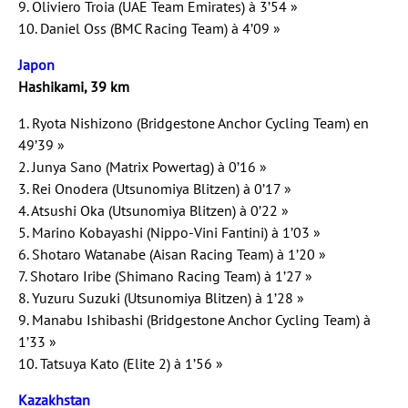
9. Oliviero Troia (UAE Team Emirates) à 3’54 »
10. Daniel Oss (BMC Racing Team) à 4’09 »
Japon
Hashikami, 39 km
1. Ryota Nishizono (Bridgestone Anchor Cycling Team) en
49’39 »
2. Junya Sano (Matrix Powertag) à 0’16 »
3. Rei Onodera (Utsunomiya Blitzen) à 0’17 »
4. Atsushi Oka (Utsunomiya Blitzen) à 0’22 »
5. Marino Kobayashi (Nippo-Vini Fantini) à 1’03 »
6. Shotaro Watanabe (Aisan Racing Team) à 1’20 »
7. Shotaro Iribe (Shimano Racing Team) à 1’27 »
8. Yuzuru Suzuki (Utsunomiya Blitzen) à 1’28 »
9. Manabu Ishibashi (Bridgestone Anchor Cycling Team) à
1’33 »
10. Tatsuya Kato (Elite 2) à 1’56 »
Kazakhstan