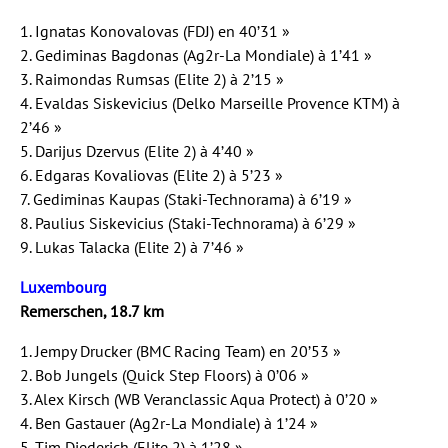
1. Ignatas Konovalovas (FDJ) en 40’31 »
2. Gediminas Bagdonas (Ag2r-La Mondiale) à 1’41 »
3. Raimondas Rumsas (Elite 2) à 2’15 »
4. Evaldas Siskevicius (Delko Marseille Provence KTM) à
2’46 »
5. Darijus Dzervus (Elite 2) à 4’40 »
6. Edgaras Kovaliovas (Elite 2) à 5’23 »
7. Gediminas Kaupas (Staki-Technorama) à 6’19 »
8. Paulius Siskevicius (Staki-Technorama) à 6’29 »
9. Lukas Talacka (Elite 2) à 7’46 »
Luxembourg
Remerschen, 18.7 km
1. Jempy Drucker (BMC Racing Team) en 20’53 »
2. Bob Jungels (Quick Step Floors) à 0’06 »
3. Alex Kirsch (WB Veranclassic Aqua Protect) à 0’20 »
4. Ben Gastauer (Ag2r-La Mondiale) à 1’24 »
5. Tim Diederich (Elite 2) à 1’28 »