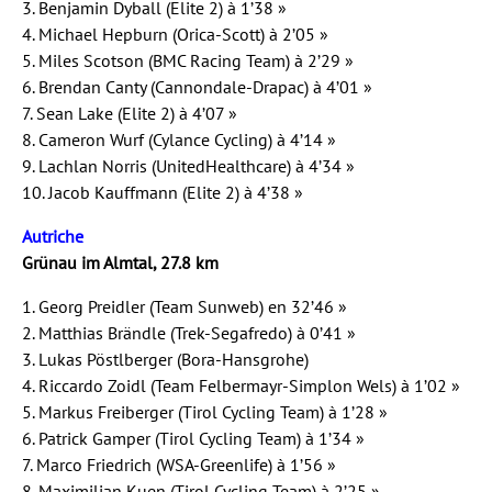
3. Benjamin Dyball (Elite 2) à 1’38 »
4. Michael Hepburn (Orica-Scott) à 2’05 »
5. Miles Scotson (BMC Racing Team) à 2’29 »
6. Brendan Canty (Cannondale-Drapac) à 4’01 »
7. Sean Lake (Elite 2) à 4’07 »
8. Cameron Wurf (Cylance Cycling) à 4’14 »
9. Lachlan Norris (UnitedHealthcare) à 4’34 »
10. Jacob Kauffmann (Elite 2) à 4’38 »
Autriche
Grünau im Almtal, 27.8 km
1. Georg Preidler (Team Sunweb) en 32’46 »
2. Matthias Brändle (Trek-Segafredo) à 0’41 »
3. Lukas Pöstlberger (Bora-Hansgrohe)
4. Riccardo Zoidl (Team Felbermayr-Simplon Wels) à 1’02 »
5. Markus Freiberger (Tirol Cycling Team) à 1’28 »
6. Patrick Gamper (Tirol Cycling Team) à 1’34 »
7. Marco Friedrich (WSA-Greenlife) à 1’56 »
8. Maximilian Kuen (Tirol Cycling Team) à 2’25 »