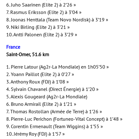
6. Juho Saarinen (Elite 2) à 2’26 »
7. Rasmus Eriksson (Elite 2) à 3’04 »
8. Joonas Henttala (Team Novo Nordisk) à 3’19 »
9. Niki Birling (Elite 2) à 3’21 »
10. Antti Palonen (Elite 2) à 3’29 »
France
Saint-Omer, 51.6 km
1. Pierre Latour (Ag2r-La Mondiale) en 1h05’50 »
2. Yoann Paillot (Elite 2) à 0’27 »
3. Anthony Roux (FDJ) à 1’08 »
4. Sylvain Chavanel (Direct Énergie) à 1’20 »
5. Alexis Gougeard (Ag2r-La Mondiale)
6. Bruno Armirail (Elite 2) à 1’21 »
7. Thomas Rostollan (Armée de Terre) à 1’26 »
8. Pierre-Luc Perichon (Fortuneo-Vital Concept) à 1’48 »
9. Corentin Ermenault (Team Wiggins) à 1’55 »
10. Jérémy Roy (FDJ) à 1’57 »