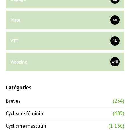
Piste
40
VTT
14
Webzine
410
Catégories
Brèves
(254)
Cyclisme féminin
(489)
Cyclisme masculin
(1 136)