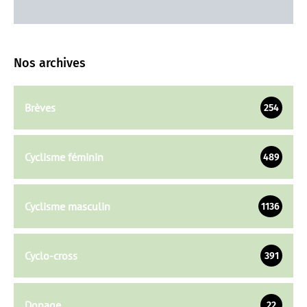
Nos archives
Brèves
254
Cyclisme féminin
489
Cyclisme masculin
1136
Cyclo-cross
391
Dopage
22