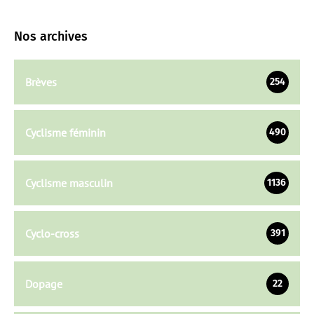
Nos archives
Brèves
254
Cyclisme féminin
490
Cyclisme masculin
1136
Cyclo-cross
391
Dopage
22