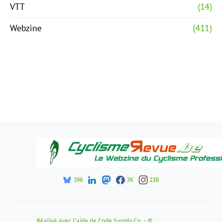
VTT
(14)
Webzine
(411)
396
3K
238
Réalisé avec l'aide de
Code Supply Co.
- ©