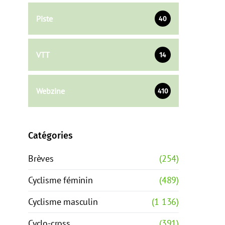
Piste
40
VTT
14
Webzine
410
Catégories
Brèves
(254)
Cyclisme féminin
(489)
Cyclisme masculin
(1 136)
Cyclo-cross
(391)