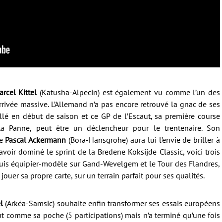
rcel Kittel
(Katusha-Alpecin) est également vu comme l’un des
rrivée massive. L’Allemand n’a pas encore retrouvé la gnac de ses
illé en début de saison et ce GP de l’Escaut, sa première course
La Panne, peut être un déclencheur pour le trentenaire. Son
ne
Pascal Ackermann
(Bora-Hansgrohe) aura lui l’envie de briller à
voir dominé le sprint de la Bredene Koksijde Classic, voici trois
is équipier-modèle sur Gand-Wevelgem et le Tour des Flandres,
 jouer sa propre carte, sur un terrain parfait pour ses qualités.
l
(Arkéa-Samsic) souhaite enfin transformer ses essais européens
aut comme sa poche (5 participations) mais n’a terminé qu’une fois