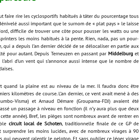
ut faire rire les cyclosportifs habitués à tâter du pourcentage tous
 dénivelé aussi important que le surnom de « plat pays » le laisse
ord, difficile de trouver une côte pour pousser les watts ou une
sprinters les moins habitués à la pente. Rien, nada, pas un pour-
e, qui a depuis l’an dernier décidé de se délocaliser en partie aux
ulté pour autant. Depuis Terneuzen en passant par
Middelburg
et
à l’abri d’un vent qui s’annonce aussi intense que le nombre de
daises.
t quand la plaine est au niveau de la mer. Il faudra donc être
iers kilomètres de course. L’an dernier, ce vent avait mené à des
Jumbo-Visma) et Arnaud Démare (Groupama-FDJ) avaient été
assé un passage à niveau en fonction (il n’y aura plus que deux
 cette année). Bref, les pièges sont nombreux avant de rentrer en
uble
circuit local de Schoten
, traditionnelle finale de ce GP de
ent surprendre les moins lucides, avec de nombreux virages à 90
 qui peuvent ralentir le peloton. Et sans oublier ce léger virage