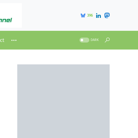
396
ct
DARK