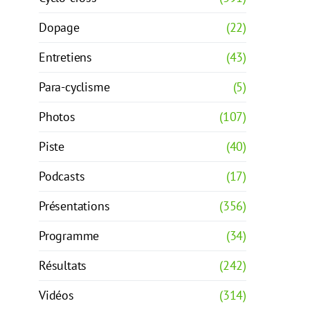
Dopage
(22)
Entretiens
(43)
Para-cyclisme
(5)
Photos
(107)
Piste
(40)
Podcasts
(17)
Présentations
(356)
Programme
(34)
Résultats
(242)
Vidéos
(314)