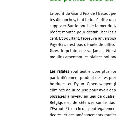
Le profil du Grand Prix de l’Escaut pe
les dimanches, tant le tracé offre un
supposer. Sur le bord de la mer du N
légère montée pour déstabiliser les 
cent. Et pourtant, l’épreuve anversois
Pays-Bas, n’est pas dénuée de diffic
Goes
, le peloton ne va jamais être 
moulins arpentant les plaines hollan
Les rafales
soufflent encore plus for
particulièrement prudent dès les prem
bordures et Dylan Groenewegen (
éliminés de la course pour avoir dép
passages à niveau au lieu de quatre,
Belgique et de s’élancer sur le do
l’Escaut. Et ce circuit peut égalem
degrés, et des aménagements routiers