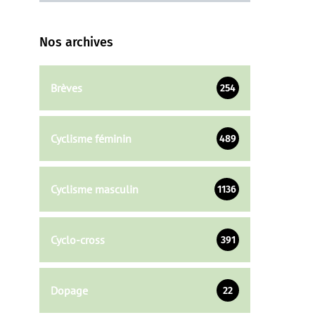
Nos archives
Brèves
254
Cyclisme féminin
489
Cyclisme masculin
1136
Cyclo-cross
391
Dopage
22