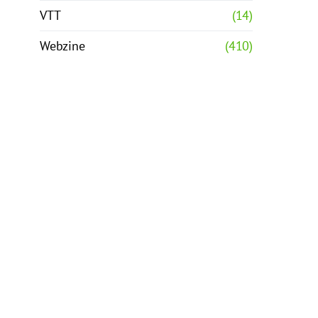
VTT
(14)
Webzine
(410)