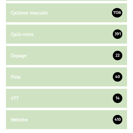
Cyclisme masculin
1136
Cyclo-cross
391
Dopage
22
Piste
40
VTT
14
Webzine
410