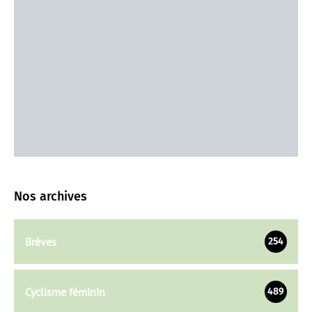
Nos archives
Brèves
254
Cyclisme féminin
489