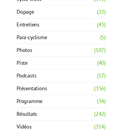
Dopage
(22)
Entretiens
(43)
Para-cyclisme
(5)
Photos
(107)
Piste
(40)
Podcasts
(17)
Présentations
(356)
Programme
(34)
Résultats
(242)
Vidéos
(314)