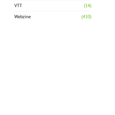
VTT
(14)
Webzine
(410)