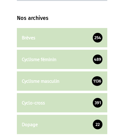
Nos archives
Brèves
254
Cyclisme féminin
489
Cyclisme masculin
1136
Cyclo-cross
391
Dopage
22