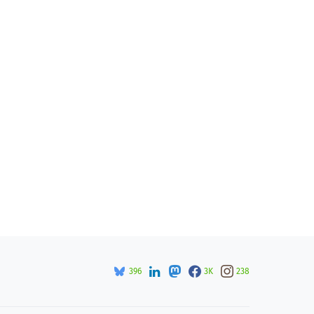
396
3K
238