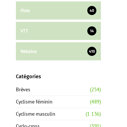
Piste
40
VTT
14
Webzine
410
Catégories
Brèves
(254)
Cyclisme féminin
(489)
Cyclisme masculin
(1 136)
Cyclo-cross
(391)