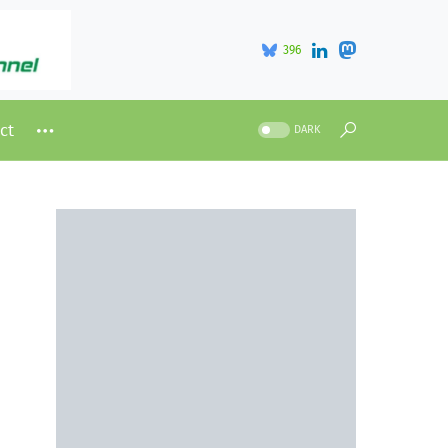
396
ct
DARK