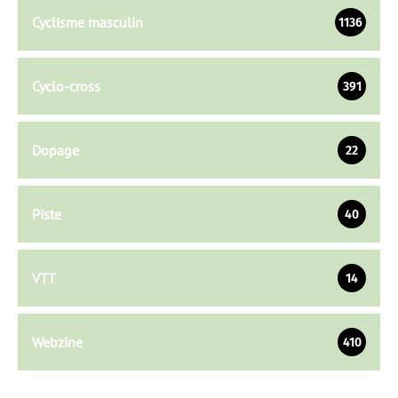
Cyclisme masculin
1136
Cyclo-cross
391
Dopage
22
Piste
40
VTT
14
Webzine
410