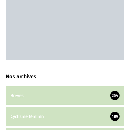
Nos archives
Brèves
254
Cyclisme féminin
489