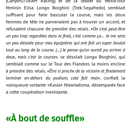
(Canyon//SRAM Racing) et de la leader du WorldTour
féminin Elisa Longo Borghini (Trek-Segafredo) semblait
suffisant pour faire basculer la course, mais les deux
femmes de tête ne parvenaient pas à trouver un accord, et
refusaient chacune de prendre des relais.
«On s’est peut-être
un peu trop regardées dans le final, c’est comme ça… Je me sens
un peu désolée pour mes équipières qui ont fait un super boulot
tout au long de la course. (…) Je pense qu’on aurait pu arriver à
deux, mais c’est la course»,
se désolait Longo Borghini, qui
semblait comme sur le Tour des Flandres la moins encline
à prendre des relais.
«Être si proche de la victoire et finalement
terminer en-dehors du podium, cela fait mal»
, confiait la
vainqueure sortante «Kasia» Niewiadoma, désemparée face
à cette coopération inexistante.
«À bout de souffle»