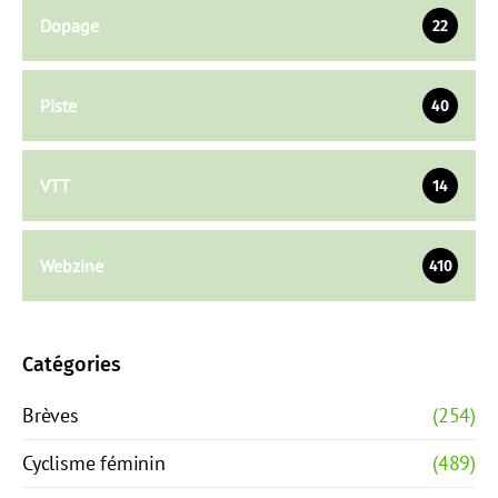
Dopage
22
Piste
40
VTT
14
Webzine
410
Catégories
Brèves
(254)
Cyclisme féminin
(489)