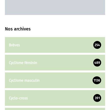
Nos archives
Brèves
254
Cyclisme féminin
489
Cyclisme masculin
1136
Cyclo-cross
391