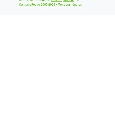
Réalisé avec l'aide de
Code Supply Co.
- ©
CyclismeRevue 2005-2026 -
Mentions légales