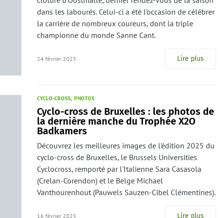
clôture d'Oostmalle, dernier rendez-vous de la saison
dans les labourés. Celui-ci a été l'occasion de célébrer
la carrière de nombreux coureurs, dont la triple
championne du monde Sanne Cant.
Lire plus
24 février 2025
CYCLO-CROSS
PHOTOS
Cyclo-cross de Bruxelles : les photos de
la dernière manche du Trophée X2O
Badkamers
Découvrez les meilleures images de l'édition 2025 du
cyclo-cross de Bruxelles, le Brussels Universities
Cyclocross, remporté par l'Italienne Sara Casasola
(Crelan-Corendon) et le Belge Michael
Vanthourenhout (Pauwels Sauzen-Cibel Clémentines).
Lire plus
16 février 2025