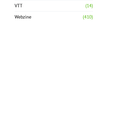
VTT
(14)
Webzine
(410)