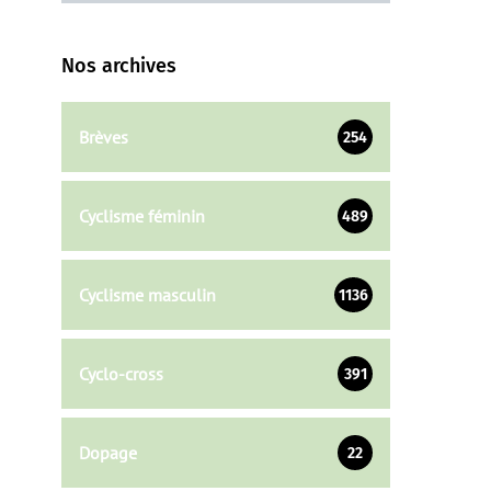
Nos archives
Brèves
254
Cyclisme féminin
489
Cyclisme masculin
1136
Cyclo-cross
391
Dopage
22