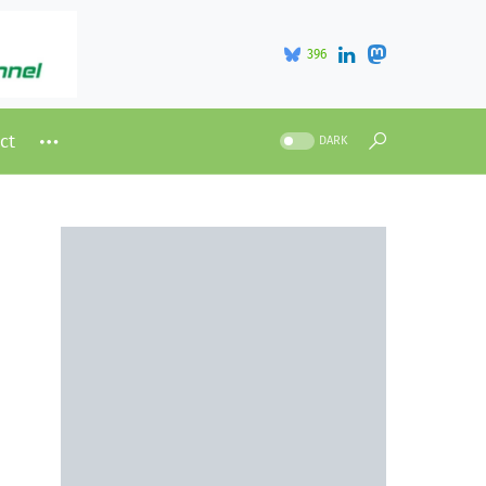
396
ct
DARK