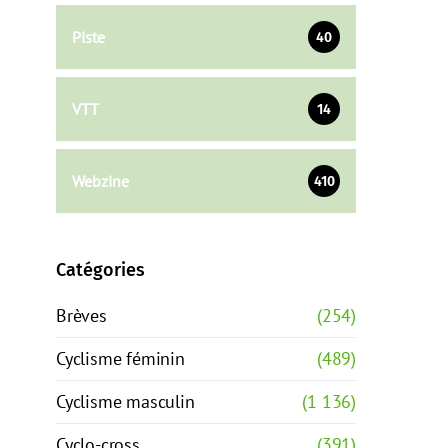
Piste
40
VTT
14
Webzine
410
Catégories
Brèves
(254)
Cyclisme féminin
(489)
Cyclisme masculin
(1 136)
Cyclo-cross
(391)