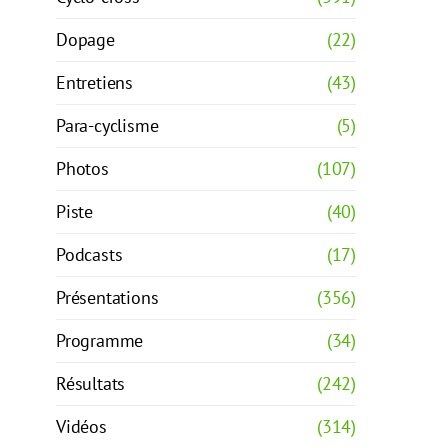
Dopage
(22)
Entretiens
(43)
Para-cyclisme
(5)
Photos
(107)
Piste
(40)
Podcasts
(17)
Présentations
(356)
Programme
(34)
Résultats
(242)
Vidéos
(314)