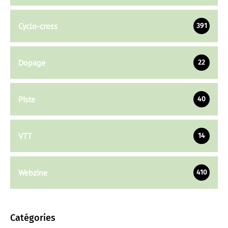
Cyclo-cross
391
Dopage
22
Piste
40
VTT
14
Webzine
410
Catégories