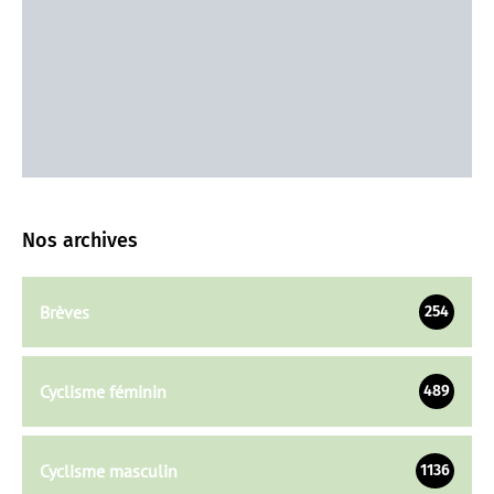
Nos archives
Brèves
254
Cyclisme féminin
489
Cyclisme masculin
1136