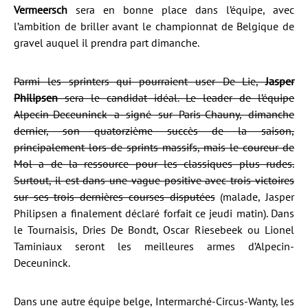
Vermeersch
sera en bonne place dans l’équipe, avec
l’ambition de briller avant le championnat de Belgique de
gravel auquel il prendra part dimanche.
Parmi les sprinters qui pourraient user De Lie,
Jasper
Philipsen
sera le candidat idéal. Le leader de l’équipe
Alpecin-Deceuninck a signé sur Paris-Chauny, dimanche
dernier, son quatorzième succès de la saison,
principalement lors de sprints massifs, mais le coureur de
Mol a de la ressource pour les classiques plus rudes.
Surtout, il est dans une vague positive avec trois victoires
sur ses trois dernières courses disputées
(malade, Jasper
Philipsen a finalement déclaré forfait ce jeudi matin). Dans
le Tournaisis, Dries De Bondt, Oscar Riesebeek ou Lionel
Taminiaux seront les meilleures armes d’Alpecin-
Deceuninck.
Dans une autre équipe belge, Intermarché-Circus-Wanty, les