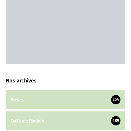
Nos archives
Brèves
254
Cyclisme féminin
489