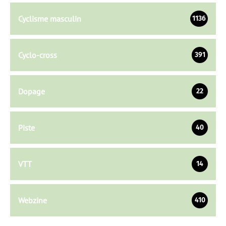
Cyclisme masculin
1136
Cyclo-cross
391
Dopage
22
Piste
40
VTT
14
Webzine
410