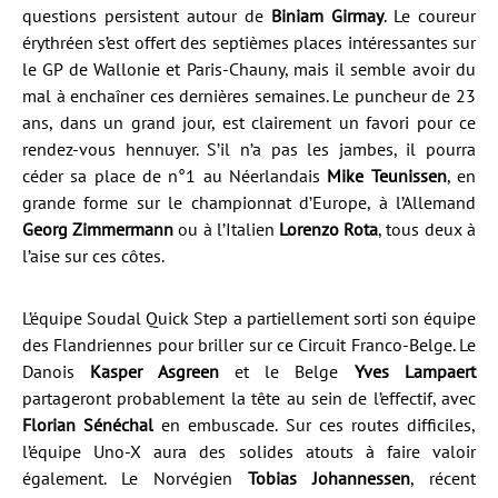
questions persistent autour de
Biniam Girmay
. Le coureur
érythréen s’est offert des septièmes places intéressantes sur
le GP de Wallonie et Paris-Chauny, mais il semble avoir du
mal à enchaîner ces dernières semaines. Le puncheur de 23
ans, dans un grand jour, est clairement un favori pour ce
rendez-vous hennuyer. S’il n’a pas les jambes, il pourra
céder sa place de n°1 au Néerlandais
Mike Teunissen
, en
grande forme sur le championnat d’Europe, à l’Allemand
Georg Zimmermann
ou à l’Italien
Lorenzo Rota
, tous deux à
l’aise sur ces côtes.
L’équipe Soudal Quick Step a partiellement sorti son équipe
des Flandriennes pour briller sur ce Circuit Franco-Belge. Le
Danois
Kasper Asgreen
et le Belge
Yves Lampaert
partageront probablement la tête au sein de l’effectif, avec
Florian Sénéchal
en embuscade. Sur ces routes difficiles,
l’équipe Uno-X aura des solides atouts à faire valoir
également. Le Norvégien
Tobias Johannessen
, récent