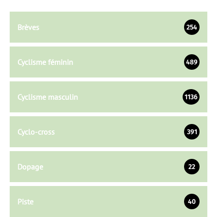
Brèves
254
Cyclisme féminin
489
Cyclisme masculin
1136
Cyclo-cross
391
Dopage
22
Piste
40