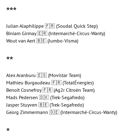
⭐️⭐️⭐️
Julian Alaphilippe 🇫🇷 (Soudal Quick Step)
Biniam Girmay 🇪🇷 (Intermarché-Circus-Wanty)
Wout van Aert 🇧🇪 (Jumbo-Visma)
⭐️
⭐️
Alex Aranburu 🇪🇸 (Movistar Team)
Mathieu Burgaudeau 🇫🇷 (TotalÉnergies)
Benoît Cosnefroy 🇫🇷 (Ag2r Citroën Team)
Mads Pedersen 🇩🇰 (Trek-Segafredo)
Jasper Stuyven 🇧🇪 (Trek-Segafredo)
Georg Zimmermann 🇩🇪 (Intermarché-Circus-Wanty)
⭐️