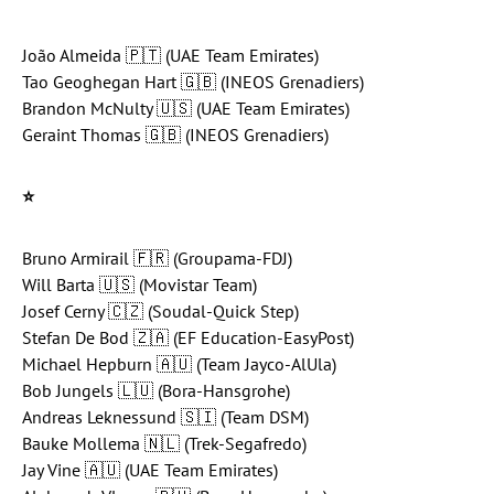
João Almeida 🇵🇹 (UAE Team Emirates)
Tao Geoghegan Hart 🇬🇧 (INEOS Grenadiers)
Brandon McNulty 🇺🇸 (UAE Team Emirates)
Geraint Thomas 🇬🇧 (INEOS Grenadiers)
⭐️
Bruno Armirail 🇫🇷 (Groupama-FDJ)
Will Barta 🇺🇸 (Movistar Team)
Josef Cerny 🇨🇿 (Soudal-Quick Step)
Stefan De Bod 🇿🇦 (EF Education-EasyPost)
Michael Hepburn 🇦🇺 (Team Jayco-AlUla)
Bob Jungels 🇱🇺 (Bora-Hansgrohe)
Andreas Leknessund 🇸🇮 (Team DSM)
Bauke Mollema 🇳🇱 (Trek-Segafredo)
Jay Vine 🇦🇺 (UAE Team Emirates)