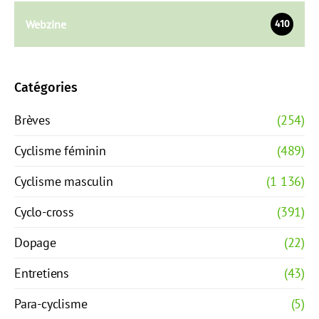
Webzine
410
Catégories
Brèves
(254)
Cyclisme féminin
(489)
Cyclisme masculin
(1 136)
Cyclo-cross
(391)
Dopage
(22)
Entretiens
(43)
Para-cyclisme
(5)