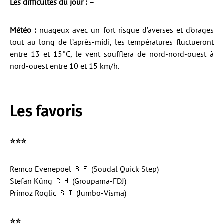
Les difficultés du jour :
–
Météo :
nuageux avec un fort risque d’averses et d’orages
tout au long de l’après-midi, les températures fluctueront
entre 13 et 15°C, le vent soufflera de nord-nord-ouest à
nord-ouest entre 10 et 15 km/h.
Les favoris
⭐️⭐️⭐️
Remco Evenepoel 🇧🇪 (Soudal Quick Step)
Stefan Küng 🇨🇭 (Groupama-FDJ)
Primoz Roglic 🇸🇮 (Jumbo-Visma)
⭐️
⭐️