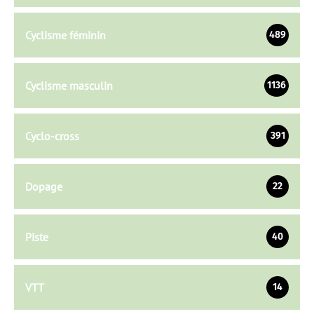
Cyclisme féminin
489
Cyclisme masculin
1136
Cyclo-cross
391
Dopage
22
Piste
40
VTT
14