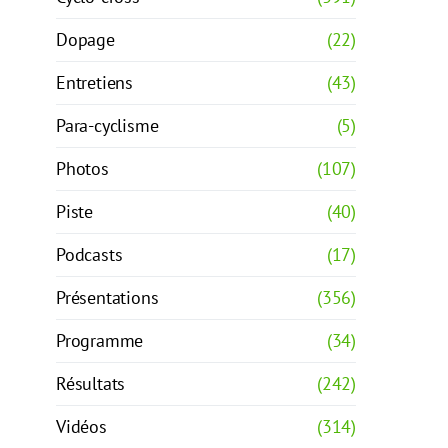
Dopage
(22)
Entretiens
(43)
Para-cyclisme
(5)
Photos
(107)
Piste
(40)
Podcasts
(17)
Présentations
(356)
Programme
(34)
Résultats
(242)
Vidéos
(314)