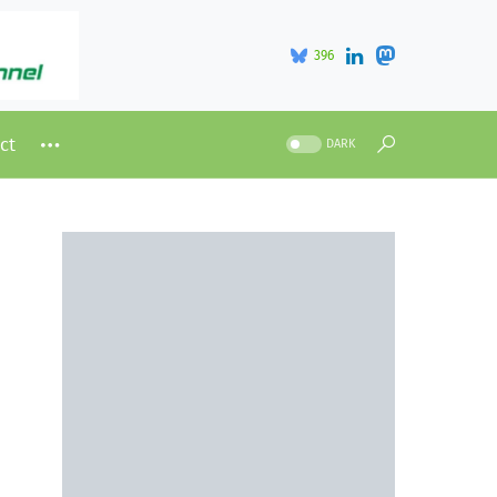
396
ct
DARK