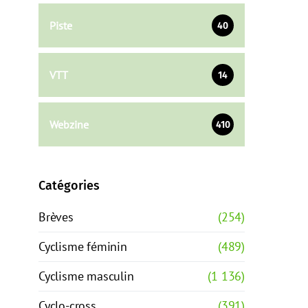
Piste
40
VTT
14
Webzine
410
Catégories
Brèves
(254)
Cyclisme féminin
(489)
Cyclisme masculin
(1 136)
Cyclo-cross
(391)