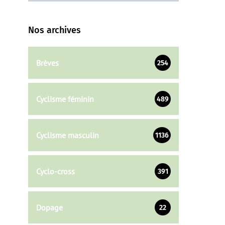
Nos archives
Brèves
254
Cyclisme féminin
489
Cyclisme masculin
1136
Cyclo-cross
391
Dopage
22