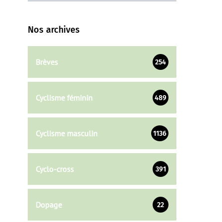
Nos archives
Brèves
254
Cyclisme féminin
489
Cyclisme masculin
1136
Cyclo-cross
391
Dopage
22