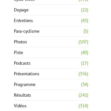
Dopage
(22)
Entretiens
(43)
Para-cyclisme
(5)
Photos
(107)
Piste
(40)
Podcasts
(17)
Présentations
(356)
Programme
(34)
Résultats
(242)
Vidéos
(314)