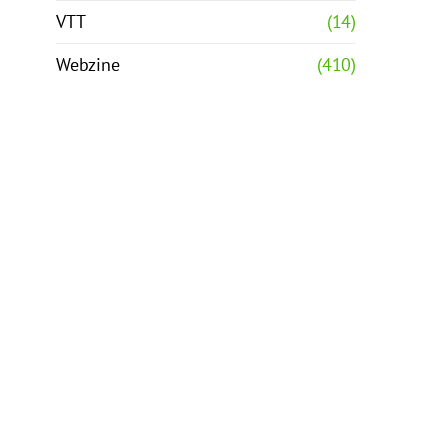
VTT
(14)
Webzine
(410)