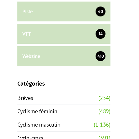
Piste
40
VTT
14
Webzine
410
Catégories
Brèves
(254)
Cyclisme féminin
(489)
Cyclisme masculin
(1 136)
Cyclo-cross
(391)