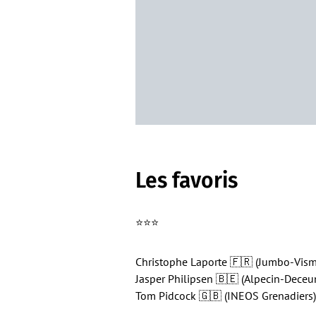
Les favoris
⭐️⭐️⭐️
Christophe Laporte 🇫🇷 (Jumbo-Vism
Jasper Philipsen 🇧🇪 (Alpecin-Deceu
Tom Pidcock 🇬🇧 (INEOS Grenadiers)