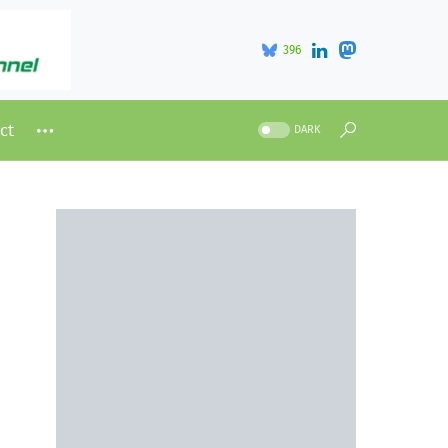
396
ct
DARK