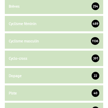
Brèves
254
Cyclisme féminin
489
Cyclisme masculin
1136
Cyclo-cross
391
Dopage
22
Piste
40