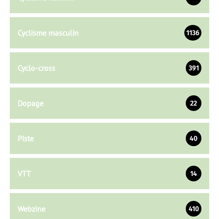
Cyclisme masculin
1136
Cyclo-cross
391
Dopage
22
Piste
40
VTT
14
Webzine
410