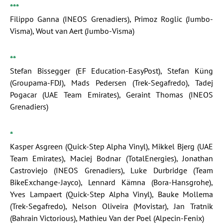
***
Filippo Ganna (INEOS Grenadiers), Primoz Roglic (Jumbo-
Visma), Wout van Aert (Jumbo-Visma)
**
Stefan Bissegger (EF Education-EasyPost), Stefan Küng
(Groupama-FDJ), Mads Pedersen (Trek-Segafredo), Tadej
Pogacar (UAE Team Emirates), Geraint Thomas (INEOS
Grenadiers)
*
Kasper Asgreen (Quick-Step Alpha Vinyl), Mikkel Bjerg (UAE
Team Emirates), Maciej Bodnar (TotalEnergies), Jonathan
Castroviejo (INEOS Grenadiers), Luke Durbridge (Team
BikeExchange-Jayco), Lennard Kämna (Bora-Hansgrohe),
Yves Lampaert (Quick-Step Alpha Vinyl), Bauke Mollema
(Trek-Segafredo), Nelson Oliveira (Movistar), Jan Tratnik
(Bahrain Victorious), Mathieu Van der Poel (Alpecin-Fenix)