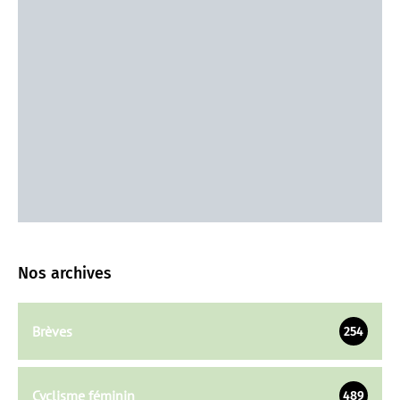
Nos archives
Brèves
254
Cyclisme féminin
489