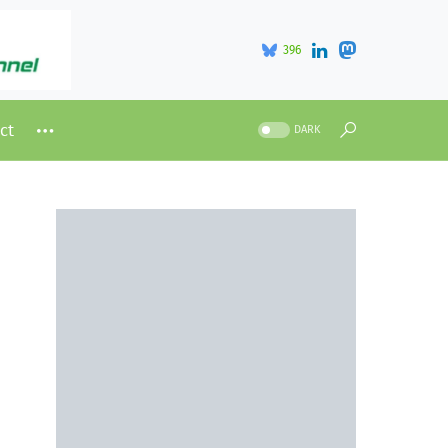
396
ct
DARK