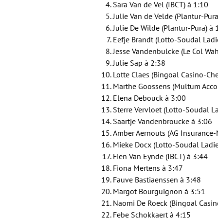
Sara Van de Vel (IBCT) à 1:10
Julie Van de Velde (Plantur-Pura
Julie De Wilde (Plantur-Pura) à 
Eefje Brandt (Lotto-Soudal Ladi
Jesse Vandenbulcke (Le Col Wah
Julie Sap à 2:38
Lotte Claes (Bingoal Casino-Ch
Marthe Goossens (Multum Accou
Elena Debouck à 3:00
Sterre Vervloet (Lotto-Soudal La
Saartje Vandenbroucke à 3:06
Amber Aernouts (AG Insurance-
Mieke Docx (Lotto-Soudal Ladie
Fien Van Eynde (IBCT) à 3:44
Fiona Mertens à 3:47
Fauve Bastiaenssen à 3:48
Margot Bourguignon à 3:51
Naomi De Roeck (Bingoal Casin
Febe Schokkaert à 4:15