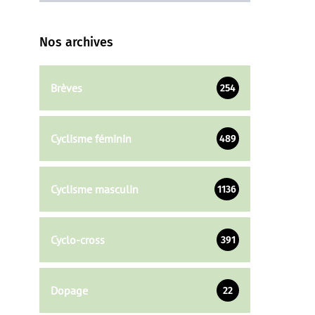
Nos archives
Brèves
254
Cyclisme féminin
489
Cyclisme masculin
1136
Cyclo-cross
391
Dopage
22