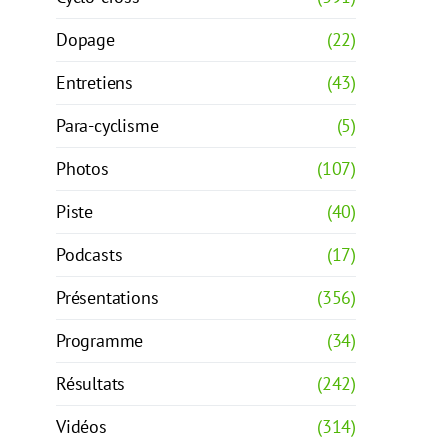
Dopage
(22)
Entretiens
(43)
Para-cyclisme
(5)
Photos
(107)
Piste
(40)
Podcasts
(17)
Présentations
(356)
Programme
(34)
Résultats
(242)
Vidéos
(314)