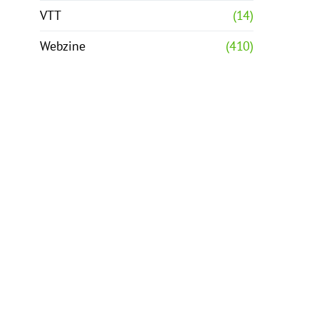
VTT
(14)
Webzine
(410)