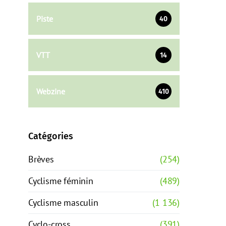
Piste
40
VTT
14
Webzine
410
Catégories
Brèves
(254)
Cyclisme féminin
(489)
Cyclisme masculin
(1 136)
Cyclo-cross
(391)