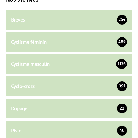
Brèves
254
Cyclisme féminin
489
Cyclisme masculin
1136
Cyclo-cross
391
Dopage
22
Piste
40