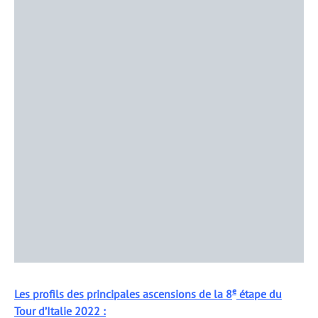
e
Les profils des principales ascensions de la 8
étape du
Tour d’Italie 2022 :