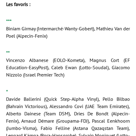
Les favoris :
***
Biniam Girmay (Intermarché-Wanty-Gobert), Mathieu Van der
Poel (Alpecin-Fenix)
**
Vincenzo Albanese (EOLO-Kometa), Magnus Cort (EF
Education-EasyPost), Caleb Ewan (Lotto-Soudal), Giacomo
Nizzolo (Israel Premier Tech)
*
Davide Ballerini (Quick Step-Alpha Vinyl), Pello Bilbao
(Bahrain Victorious), Alessandro Covi (UAE Team Emirates),
Alberto Dainese (Team DSM), Dries De Bondt (Alpecin-
Fenix), Arnaud Démare (Groupama-FDJ), Pascal Eenkhoorn
(Jumbo-Visma), Fabio Felline (Astana Qazaqstan Team),
Lennard Kämna (Bora-Hansgrohe), Sylvain Moniquet (Lotto-