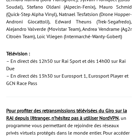
Soudal), Stefano Oldani (Alpecin-Fenix), Mauro Schmid
(Quick-Step Alpha Vinyl), Natnael Tesfatsion (Drone Hopper-
Androni Giocattoli), Edward Theuns (Trek-Segafredo),
Alejandro Valverde (Movistar Team), Andrea Vendrame (Ag2r
Citroën Team), Loïc Vliegen (Intermarché-Wanty-Gobert)
Télévision :
– En direct dès 12h50 sur Rai Sport et dès 14h00 sur Rai
Due
– En direct dès 13h30 sur Eurosport 1, Eurosport Player et
GCN Race Pass
Pour profiter des retransmissions télévisées du Giro sur la
RAI depuis l’étranger, n’hésitez pas à utiliser NordVPN
, un
programme vous permettant de rejoindre des réseaux
privés virtuels protégés dans le monde entier. Pour accéder