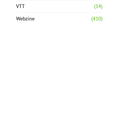
VTT
(14)
Webzine
(410)