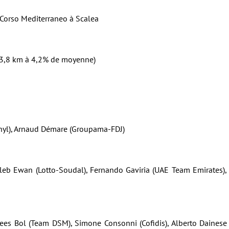
Corso Mediterraneo à Scalea
a (3,8 km à 4,2% de moyenne)
nyl), Arnaud Démare (Groupama-FDJ)
aleb Ewan (Lotto-Soudal), Fernando Gaviria (UAE Team Emirates),
es Bol (Team DSM), Simone Consonni (Cofidis), Alberto Dainese