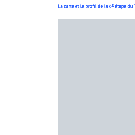
e
La carte et le profil de la 6
étape du T