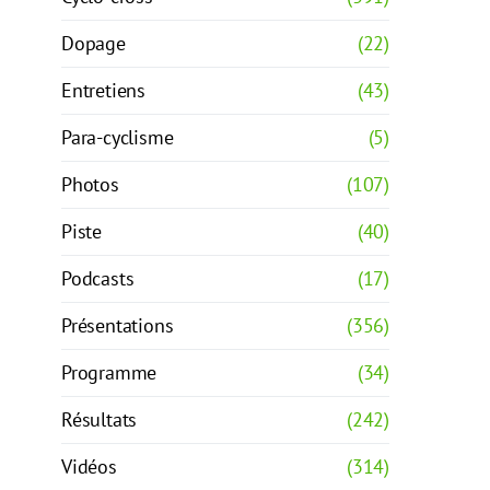
Dopage
(22)
Entretiens
(43)
Para-cyclisme
(5)
Photos
(107)
Piste
(40)
Podcasts
(17)
Présentations
(356)
Programme
(34)
Résultats
(242)
Vidéos
(314)