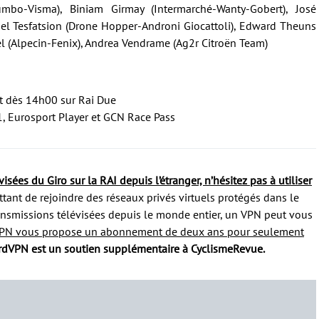
mbo-Visma), Biniam Girmay (Intermarché-Wanty-Gobert), José
ael Tesfatsion (Drone Hopper-Androni Giocattoli), Edward Theuns
el (Alpecin-Fenix), Andrea Vendrame (Ag2r Citroën Team)
et dès 14h00 sur Rai Due
1, Eurosport Player et GCN Race Pass
isées du Giro sur la RAI depuis l’étranger, n’hésitez pas à utiliser
ant de rejoindre des réseaux privés virtuels protégés dans le
ransmissions télévisées depuis le monde entier, un VPN peut vous
PN vous propose un abonnement de deux ans pour seulement
dVPN est un soutien supplémentaire à CyclismeRevue.