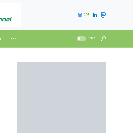
396
ct
DARK