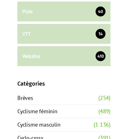
Piste
40
VTT
14
Webzine
410
Catégories
Brèves
(254)
Cyclisme féminin
(489)
Cyclisme masculin
(1 136)
Cyclo-cross
(391)