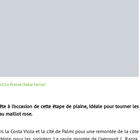
ort/La Presse/Fabio Ferrari
ête à l’occasion de cette étape de plaine, idéale pour tourner les
au maillot rose.
uis la Costa Viola et la cité de Palmi pour une remontée de la côte
idéale pour les sprinters. La seule montée de l’aéroport L. Razza,