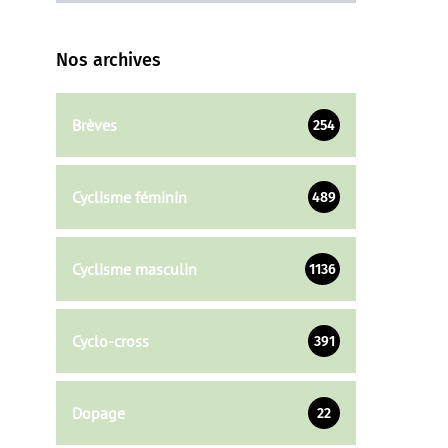
Nos archives
Brèves
254
Cyclisme féminin
489
Cyclisme masculin
1136
Cyclo-cross
391
Dopage
22