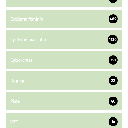
Cyclisme féminin
489
Cyclisme masculin
1136
Cyclo-cross
391
Dopage
22
Piste
40
VTT
14