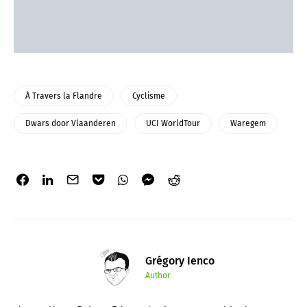
À Travers la Flandre
Cyclisme
Dwars door Vlaanderen
UCI WorldTour
Waregem
Grégory Ienco
Author