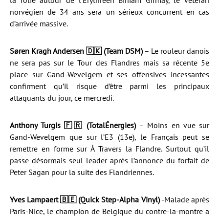
la folie autour de l’Érythréen Biniam Girmay, le vétéran
norvégien de 34 ans sera un sérieux concurrent en cas
d’arrivée massive.
Søren Kragh Andersen 🇩🇰 (Team DSM)
– Le rouleur danois
ne sera pas sur le Tour des Flandres mais sa récente 5e
place sur Gand-Wevelgem et ses offensives incessantes
confirment qu’il risque d’être parmi les principaux
attaquants du jour, ce mercredi.
Anthony Turgis 🇫🇷 (TotalÉnergies)
– Moins en vue sur
Gand-Wevelgem que sur l’E3 (13e), le Français peut se
remettre en forme sur À Travers la Flandre. Surtout qu’il
passe désormais seul leader après l’annonce du forfait de
Peter Sagan pour la suite des Flandriennes.
Yves Lampaert 🇧🇪 (Quick Step-Alpha Vinyl)
-Malade après
Paris-Nice, le champion de Belgique du contre-la-montre a