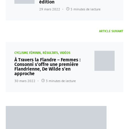
édition
29 mars 2022
5 minutes de lecture
ARTICLE SUIVANT
CYCLISME FÉMININ
RÉSULTATS
VIDÉOS
À Travers la Flandre – Femmes :
Consonni s’offre une première
Flandrienne, De Wilde s’en
approche
30 mars 2022
3 minutes de lecture