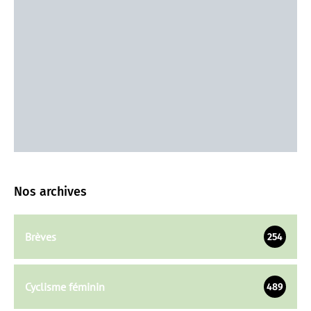
Nos archives
Brèves
254
Cyclisme féminin
489