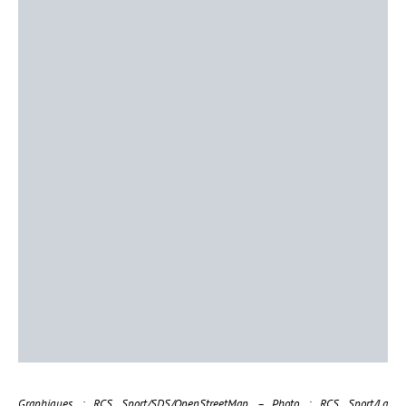
Graphiques : RCS Sport/SDS/OpenStreetMap – Photo : RCS Sport/La