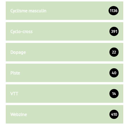
Cyclisme masculin
1136
Cyclo-cross
391
Dopage
22
Piste
40
VTT
14
Webzine
410