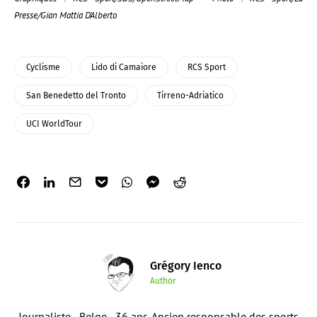
Presse/Gian Mattia D’Alberto
Cyclisme
Lido di Camaiore
RCS Sport
San Benedetto del Tronto
Tirreno-Adriatico
UCI WorldTour
Grégory Ienco
Author
Journaliste - Belge - 36 ans. Ancien responsable des sports