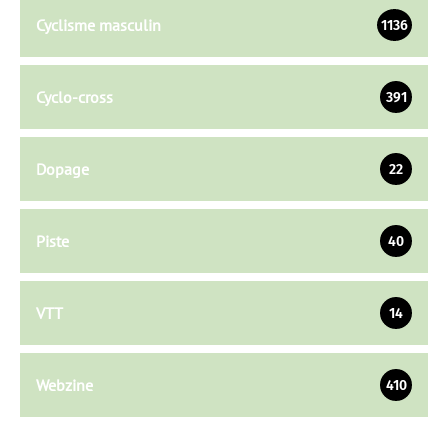
Cyclisme masculin
1136
Cyclo-cross
391
Dopage
22
Piste
40
VTT
14
Webzine
410