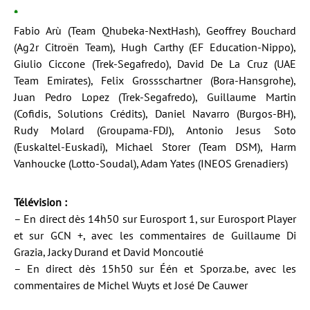
*
Fabio Arù (Team Qhubeka-NextHash), Geoffrey Bouchard
(Ag2r Citroën Team), Hugh Carthy (EF Education-Nippo),
Giulio Ciccone (Trek-Segafredo), David De La Cruz (UAE
Team Emirates), Felix Grossschartner (Bora-Hansgrohe),
Juan Pedro Lopez (Trek-Segafredo), Guillaume Martin
(Cofidis, Solutions Crédits), Daniel Navarro (Burgos-BH),
Rudy Molard (Groupama-FDJ), Antonio Jesus Soto
(Euskaltel-Euskadi), Michael Storer (Team DSM), Harm
Vanhoucke (Lotto-Soudal), Adam Yates (INEOS Grenadiers)
Télévision :
– En direct dès 14h50 sur Eurosport 1, sur Eurosport Player
et sur GCN +, avec les commentaires de Guillaume Di
Grazia, Jacky Durand et David Moncoutié
– En direct dès 15h50 sur Één et Sporza.be, avec les
commentaires de Michel Wuyts et José De Cauwer