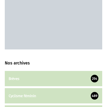
Nos archives
Brèves
254
Cyclisme féminin
489