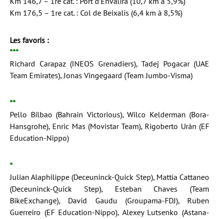
Km 146,7 – 1re cat. : Port d’Envalira (10,7 km à 5,9%)
Km 176,5 – 1re cat. : Col de Beixalis (6,4 km à 8,5%)
Les favoris :
***
Richard Carapaz (INEOS Grenadiers), Tadej Pogacar (UAE
Team Emirates), Jonas Vingegaard (Team Jumbo-Visma)
**
Pello Bilbao (Bahrain Victorious), Wilco Kelderman (Bora-
Hansgrohe), Enric Mas (Movistar Team), Rigoberto Urán (EF
Education-Nippo)
*
Julian Alaphilippe (Deceuninck-Quick Step), Mattia Cattaneo
(Deceuninck-Quick Step), Esteban Chaves (Team
BikeExchange), David Gaudu (Groupama-FDJ), Ruben
Guerreiro (EF Education-Nippo), Alexey Lutsenko (Astana-