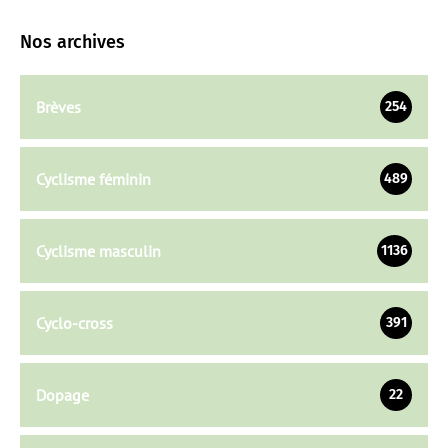
Nos archives
Brèves
254
Cyclisme féminin
489
Cyclisme masculin
1136
Cyclo-cross
391
Dopage
22