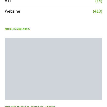
VTT
(14)
Webzine
(410)
ARTICLES SIMILAIRES