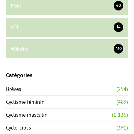
Piste
40
VTT
14
Webzine
410
Catégories
Brèves
(254)
Cyclisme féminin
(489)
Cyclisme masculin
(1 136)
Cyclo-cross
(391)