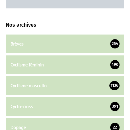
Nos archives
Brèves
254
Cyclisme féminin
490
Cyclisme masculin
1136
Cyclo-cross
391
Dopage
22