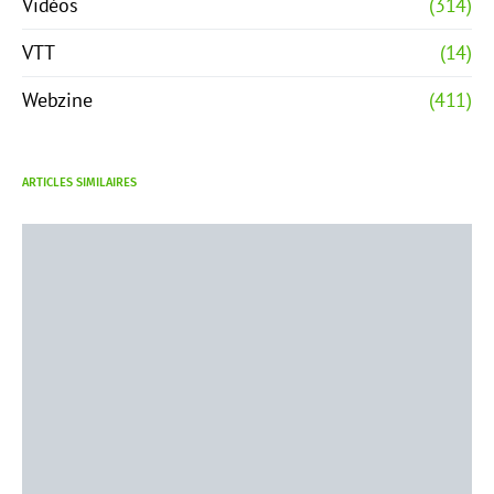
Vidéos
(314)
VTT
(14)
Webzine
(411)
ARTICLES SIMILAIRES