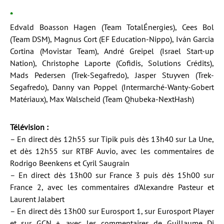
*
Edvald Boasson Hagen (Team TotalÉnergies), Cees Bol
(Team DSM), Magnus Cort (EF Education-Nippo), Iván Garcia
Cortina (Movistar Team), André Greipel (Israel Start-up
Nation), Christophe Laporte (Cofidis, Solutions Crédits),
Mads Pedersen (Trek-Segafredo), Jasper Stuyven (Trek-
Segafredo), Danny van Poppel (Intermarché-Wanty-Gobert
Matériaux), Max Walscheid (Team Qhubeka-NextHash)
Télévision :
– En direct dès 12h55 sur Tipik puis dès 13h40 sur La Une,
et dès 12h55 sur RTBF Auvio, avec les commentaires de
Rodrigo Beenkens et Cyril Saugrain
– En direct dès 13h00 sur France 3 puis dès 15h00 sur
France 2, avec les commentaires d’Alexandre Pasteur et
Laurent Jalabert
– En direct dès 13h00 sur Eurosport 1, sur Eurosport Player
et sur GCN +, avec les commentaires de Guillaume Di