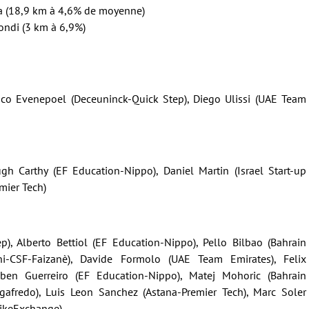
va (18,9 km à 4,6% de moyenne)
ondi (3 km à 6,9%)
mco Evenepoel (Deceuninck-Quick Step), Diego Ulissi (UAE Team
h Carthy (EF Education-Nippo), Daniel Martin (Israel Start-up
mier Tech)
), Alberto Bettiol (EF Education-Nippo), Pello Bilbao (Bahrain
diani-CSF-Faizanè), Davide Formolo (UAE Team Emirates), Felix
uben Guerreiro (EF Education-Nippo), Matej Mohoric (Bahrain
Segafredo), Luis Leon Sanchez (Astana-Premier Tech), Marc Soler
BikeExchange)