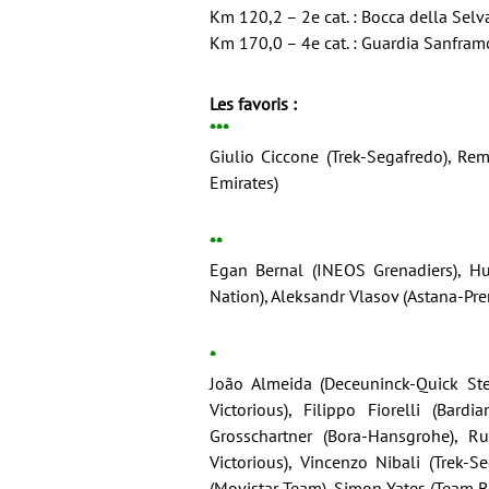
Km 120,2 – 2e cat. : Bocca della Sel
Km 170,0 – 4e cat. : Guardia Sanfram
Les favoris :
***
Giulio Ciccone (Trek-Segafredo), Re
Emirates)
**
Egan Bernal (INEOS Grenadiers), Hug
Nation), Aleksandr Vlasov (Astana-Pre
*
João Almeida (Deceuninck-Quick Step
Victorious), Filippo Fiorelli (Bar
Grosschartner (Bora-Hansgrohe), R
Victorious), Vincenzo Nibali (Trek-
(Movistar Team), Simon Yates (Team 