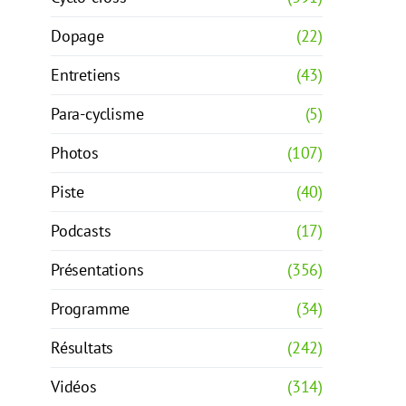
Dopage
(22)
Entretiens
(43)
Para-cyclisme
(5)
Photos
(107)
Piste
(40)
Podcasts
(17)
Présentations
(356)
Programme
(34)
Résultats
(242)
Vidéos
(314)