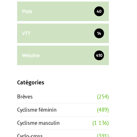
Piste
40
VTT
14
Webzine
410
Catégories
Brèves
(254)
Cyclisme féminin
(489)
Cyclisme masculin
(1 136)
Cyclo-cross
(391)