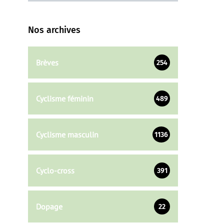
Nos archives
Brèves
254
Cyclisme féminin
489
Cyclisme masculin
1136
Cyclo-cross
391
Dopage
22