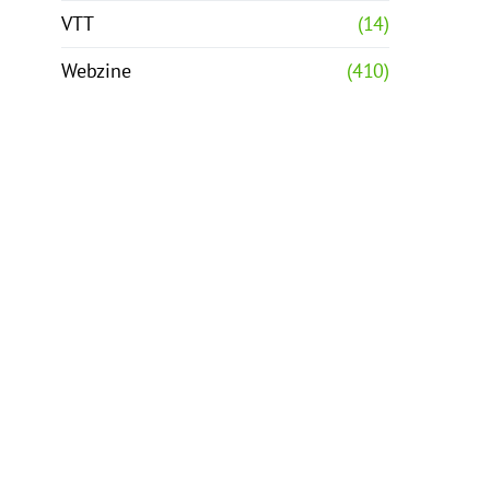
VTT
(14)
Webzine
(410)