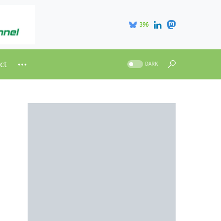
396
ct
DARK