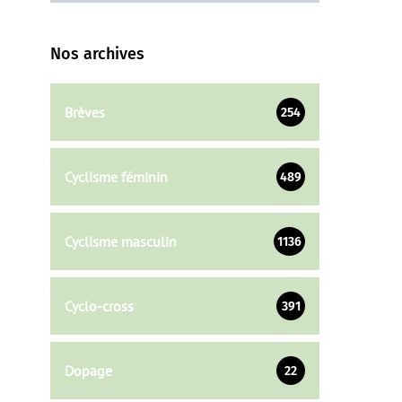
Nos archives
Brèves
254
Cyclisme féminin
489
Cyclisme masculin
1136
Cyclo-cross
391
Dopage
22