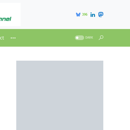
396
ct
DARK