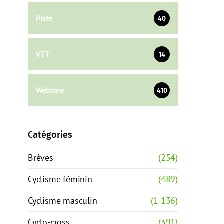
Piste
40
VTT
14
Webzine
410
Catégories
Brèves
(254)
Cyclisme féminin
(489)
Cyclisme masculin
(1 136)
Cyclo-cross
(391)