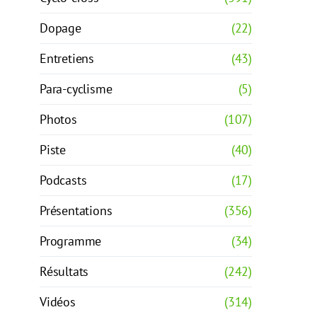
Dopage
(22)
Entretiens
(43)
Para-cyclisme
(5)
Photos
(107)
Piste
(40)
Podcasts
(17)
Présentations
(356)
Programme
(34)
Résultats
(242)
Vidéos
(314)