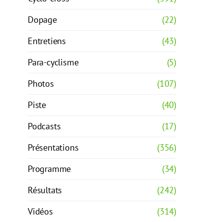
Dopage
(22)
Entretiens
(43)
Para-cyclisme
(5)
Photos
(107)
Piste
(40)
Podcasts
(17)
Présentations
(356)
Programme
(34)
Résultats
(242)
Vidéos
(314)