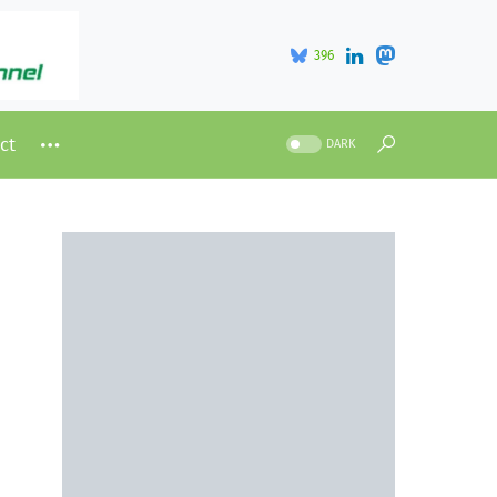
396
ct
DARK