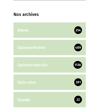
Nos archives
Brèves
254
Cyclisme féminin
489
Cyclisme masculin
1136
Cyclo-cross
391
Dopage
22