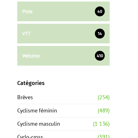
Piste
40
VTT
14
Webzine
410
Catégories
Brèves
(254)
Cyclisme féminin
(489)
Cyclisme masculin
(1 136)
Cyclo-cross
(391)