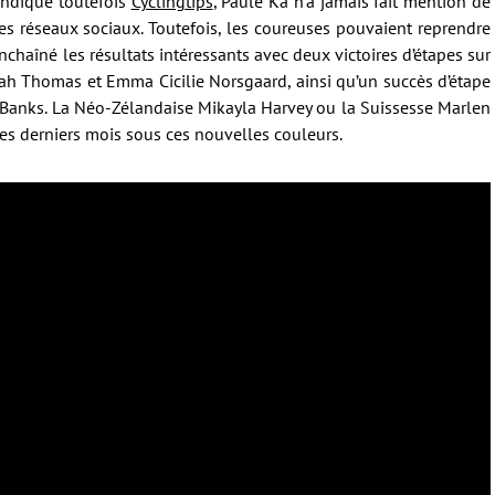
indique toutefois
Cyclingtips
, Paule Ka n’a jamais fait mention de
es réseaux sociaux. Toutefois, les coureuses pouvaient reprendre
enchaîné les résultats intéressants avec deux victoires d’étapes sur
eah Thomas et Emma Cicilie Norsgaard, ainsi qu’un succès d’étape
zy Banks. La Néo-Zélandaise Mikayla Harvey ou la Suissesse Marlen
es derniers mois sous ces nouvelles couleurs.