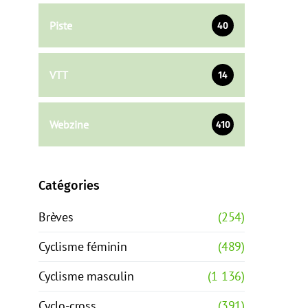
Piste
40
VTT
14
Webzine
410
Catégories
Brèves
(254)
Cyclisme féminin
(489)
Cyclisme masculin
(1 136)
Cyclo-cross
(391)