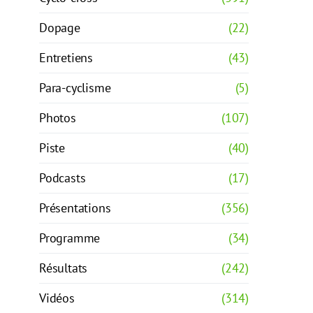
Dopage
(22)
Entretiens
(43)
Para-cyclisme
(5)
Photos
(107)
Piste
(40)
Podcasts
(17)
Présentations
(356)
Programme
(34)
Résultats
(242)
Vidéos
(314)