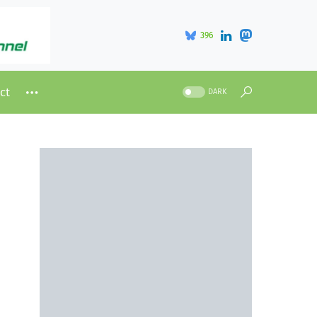
396
ct
DARK