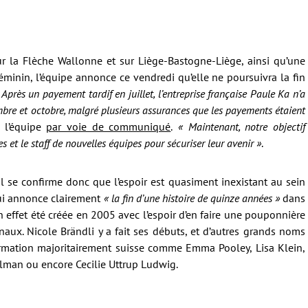
 la Flèche Wallonne et sur Liège-Bastogne-Liège, ainsi qu’une
minin, l’équipe annonce ce vendredi qu’elle ne poursuivra la fin
Après un payement tardif en juillet, l’entreprise française Paule Ka n’a
mbre et octobre, malgré plusieurs assurances que les payements étaient
e l’équipe
par voie de communiqué
.
« Maintenant, notre objectif
s et le staff de nouvelles équipes pour sécuriser leur avenir »
.
il se confirme donc que l’espoir est quasiment inexistant au sein
qui annonce clairement
« la fin d’une histoire de quinze années »
dans
n effet été créée en 2005 avec l’espoir d’en faire une pouponnière
onaux. Nicole Brändli y a fait ses débuts, et d’autres grands noms
formation majoritairement suisse comme Emma Pooley, Lisa Klein,
man ou encore Cecilie Uttrup Ludwig.