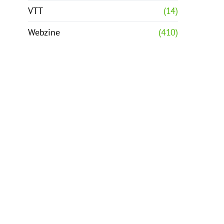
VTT
(14)
Webzine
(410)