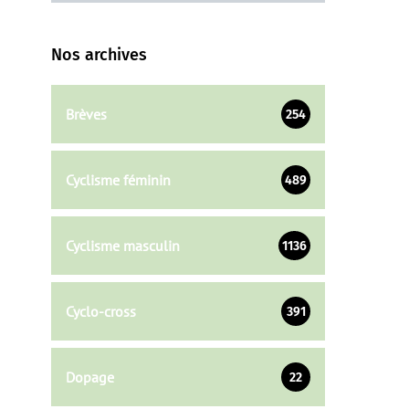
Nos archives
Brèves
254
Cyclisme féminin
489
Cyclisme masculin
1136
Cyclo-cross
391
Dopage
22