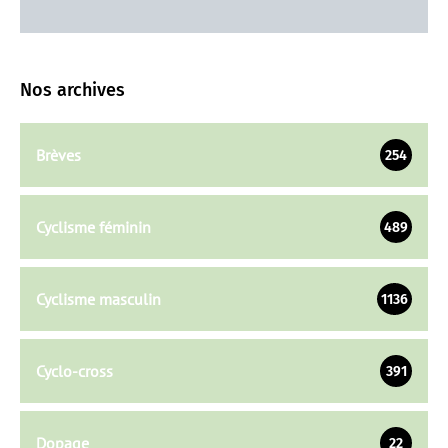
Nos archives
Brèves
254
Cyclisme féminin
489
Cyclisme masculin
1136
Cyclo-cross
391
Dopage
22