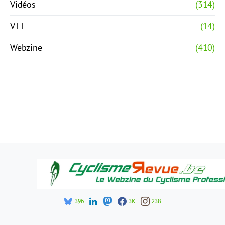
Vidéos
(314)
VTT
(14)
Webzine
(410)
396
3K
238