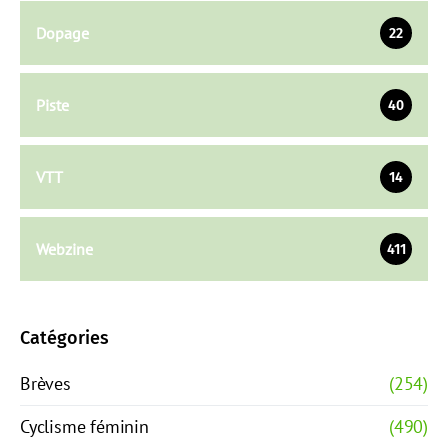
Dopage
22
Piste
40
VTT
14
Webzine
411
Catégories
Brèves
(254)
Cyclisme féminin
(490)