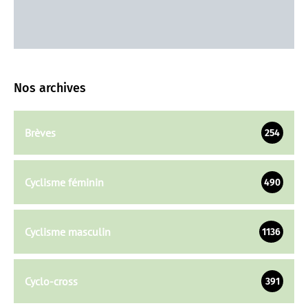
Nos archives
Brèves
254
Cyclisme féminin
490
Cyclisme masculin
1136
Cyclo-cross
391