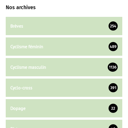
Nos archives
Brèves
254
Cyclisme féminin
489
Cyclisme masculin
1136
Cyclo-cross
391
Dopage
22