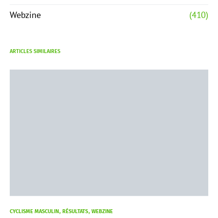
Webzine
(410)
ARTICLES SIMILAIRES
CYCLISME MASCULIN
RÉSULTATS
WEBZINE