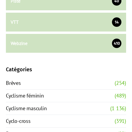
Piste
40
VTT
14
Webzine
410
Catégories
Brèves
(254)
Cyclisme féminin
(489)
Cyclisme masculin
(1 136)
Cyclo-cross
(391)